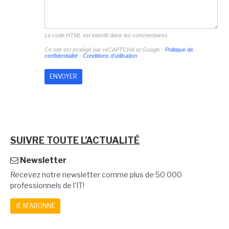
Le code HTML est interdit dans les commentaires
Ce site est protégé par reCAPTCHA et Google -
Politique de
confidentialité
-
Conditions d'utilisation
SUIVRE TOUTE L'ACTUALITÉ
Newsletter
Recevez notre newsletter comme plus de 50 000
professionnels de l'IT!
JE M'ABONNE