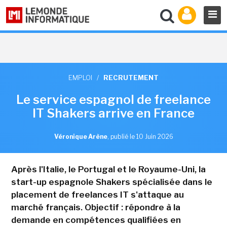
EMPLOI
/
RECRUTEMENT
Le service espagnol de freelance
IT Shakers arrive en France
Véronique Arène
,
publié le 10 Juin 2026
Après l'Italie, le Portugal et le Royaume-Uni, la
start-up espagnole Shakers spécialisée dans le
placement de freelances IT s'attaque au
marché français. Objectif : répondre à la
demande en compétences qualifiées en