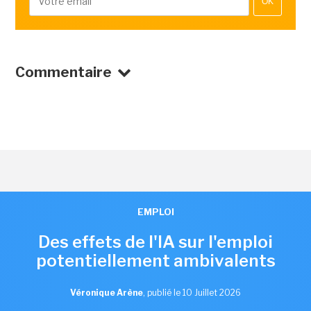
OK
Commentaire
EMPLOI
Des effets de l'IA sur l'emploi
potentiellement ambivalents
Véronique Arène
,
publié le 10 Juillet 2026