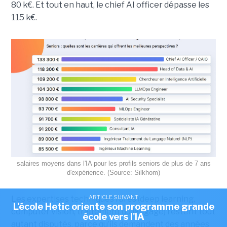
80 k€. Et tout en haut, le chief AI officer dépasse les
115 k€.
salaires moyens dans l'IA pour les profils seniors de plus de 7 ans
d'expérience. (Source: Silkhom)
ARTICLE SUIVANT
Les expertises techniques rares (deep learning,
L'école Hetic oriente son programme grande
computer vision, traitement du langage) restent tout
école vers l'IA
autant disputés, parce qu’ils demandent des années