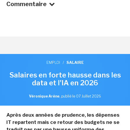
Commentaire
EMPLOI
/
SALAIRE
Salaires en forte hausse dans les
data et l'IA en 2026
Véronique Arène
,
publié le 07 Juillet 2026
Après deux années de prudence, les dépenses
IT repartent mais ce retour des budgets ne se
traduit pas par une hausse uniforme des