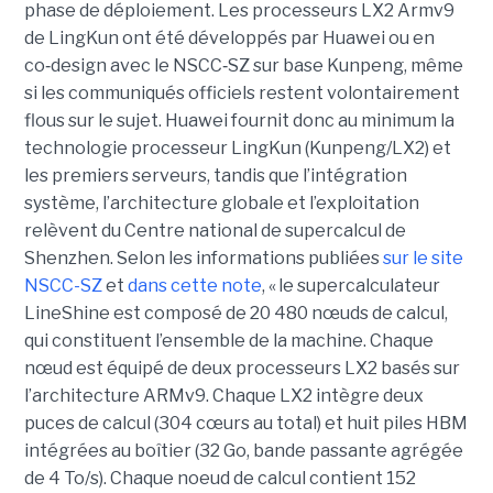
phase de déploiement. Les processeurs LX2 Armv9
de LingKun ont été développés par Huawei ou en
co‑design avec le NSCC‑SZ sur base Kunpeng, même
si les communiqués officiels restent volontairement
flous sur le sujet. Huawei fournit donc au minimum la
technologie processeur LingKun (Kunpeng/LX2) et
les premiers serveurs, tandis que l’intégration
système, l’architecture globale et l’exploitation
relèvent du Centre national de supercalcul de
Shenzhen. Selon les informations publiées
sur le site
NSCC-SZ
et
dans cette note
, « l
e supercalculateur
LineShine est composé de 20 480 nœuds de calcul,
qui constituent l’ensemble de la machine. Chaque
nœud est équipé de deux processeurs LX2 basés sur
l’architecture ARMv9. Chaque LX2 intègre deux
puces de calcul (304 cœurs au total) et huit piles HBM
intégrées au boîtier (32 Go, bande passante agrégée
de 4 To/s). Chaque noeud de calcul contient 152