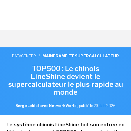
DATACENTER
/
MAINFRAME ET SUPERCALCULATEUR
TOP500 : Le chinois
LineShine devient le
supercalculateur le plus rapide au
monde
Serge Leblal avec NetworkWorld
,
publié le 23 Juin 2026
Le système chinois LineShine fait son entrée en