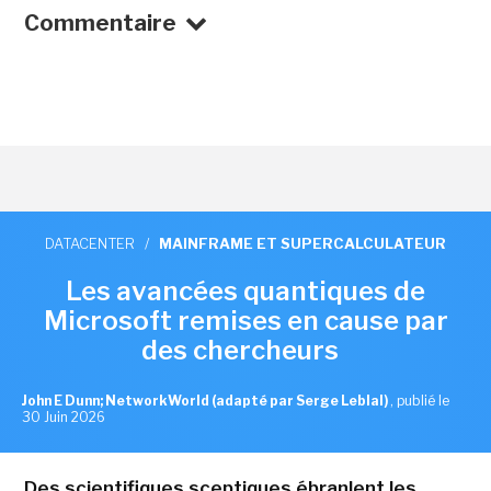
Commentaire
DATACENTER
/
MAINFRAME ET SUPERCALCULATEUR
Les avancées quantiques de
Microsoft remises en cause par
des chercheurs
John E Dunn; NetworkWorld (adapté par Serge Leblal)
,
publié le
30 Juin 2026
Des scientifiques sceptiques ébranlent les