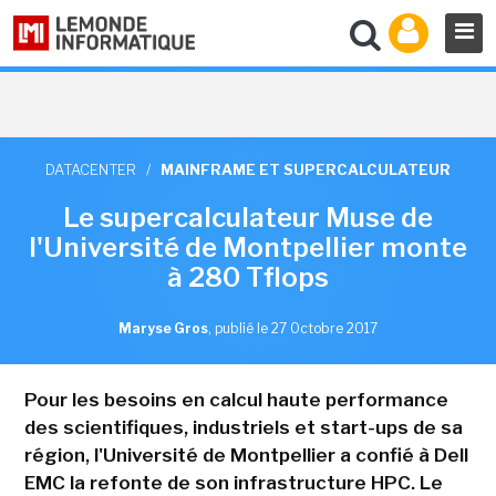
DATACENTER
/
MAINFRAME ET SUPERCALCULATEUR
Le supercalculateur Muse de
l'Université de Montpellier monte
à 280 Tflops
Maryse Gros
,
publié le 27 Octobre 2017
Pour les besoins en calcul haute performance
des scientifiques, industriels et start-ups de sa
région, l'Université de Montpellier a confié à Dell
EMC la refonte de son infrastructure HPC. Le