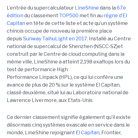
L’entrée du supercalculateur
LineShine
dans la
67e
édition
du classement
TOP500
met fin au
règne d’El
Capitan
en tête de cette liste et acte qu’un système
chinois occupe de nouveau la première place
depuis
Sunway TaihuLight en 2017
.
Installé au Centre
national de supercalcul de Shenzhen (NSCC‑SZ)et
construit par le Centre de cloud computing dans la
même ville, LineShine a atteint 2,198 exaflops lors du
test de performance High
Performance Linpack (HPL), ce qui lui confère une
avance de plus de 20 % sur le système El Capitan,
classé deuxième, situé lui au Laboratoire national de
Lawrence Livermore, aux Etats-Unis.
Ce dernier classement signifie également qu’il existe
désormais cinq systèmes exascale en service dans le
monde, LineShine rejoignant
El Capitan
, Frontier,