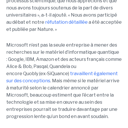
processus scientifique, que nous apprécions et que
nous avons toujours soutenus de la part de divers
universitaires », a-t-il ajouté.
« Nous avons participé
au débat et notre
réfutation détaillée
a été acceptée
et publiée par Nature. »
Microsoft n’est pas la seule entreprise à mener des
recherches sur le matériel d’informatique quantique
:
Google, IBM
,
Amazon e
t des acteurs français comme
Alice & Bob, Pasqal, Quandela ou
encore Quobly (ex
‑
SiQuance)
travaillent également
sur des conceptions
. Mais même si le matériel arrive
à maturité selon le calendrier annoncé par
Microsoft, beaucoup estiment que l’écart entre la
technologie et sa mise en œuvre au sein des
entreprises pourrait se traduire davantage par
une
progression lente qu’un bond en avant soudain
.