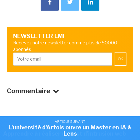
NEWSLETTER LMI
Recevez notre newsletter comme plus de 50000
abonnés
OK
Commentaire
ARTICLE SUIVANT
ARTICLE SUIVANT
L'université d'Artois ouvre un Master en IA à
Polytechnique ouvre un Master en IA pour
ARTICLE SUIVANT
Apprendre à réaliser un test d'intrusion web
cadres expérimentés
Lens