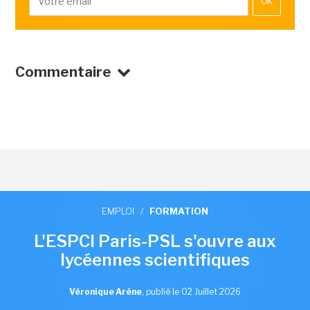
OK
Commentaire
EMPLOI
/
FORMATION
L'ESPCI Paris-PSL s'ouvre aux
lycéennes scientifiques
Véronique Arène
,
publié le 02 Juillet 2026