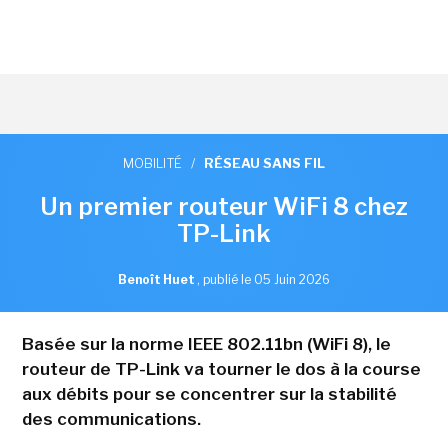
MOBILITÉ
/
RÉSEAU SANS FIL
Un premier routeur WiFi 8 chez
TP-Link
Benoît Huet
,
publié le 05 Juin 2026
Basée sur la norme IEEE 802.11bn (WiFi 8), le
routeur de TP-Link va tourner le dos à la course
aux débits pour se concentrer sur la stabilité
des communications.