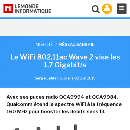
MOBILITÉ
/
RÉSEAU SANS FIL
Le WiFi 802.11ac Wave 2 vise les
1,7 Gigabit/s
Serge Leblal
,
publié le 02 Juin 2015
Avec ses puces radio QCA9994 et QCA9984,
Qualcomm étend le spectre WiFi à la fréquence
160 MHz pour booster les débits sans fil.