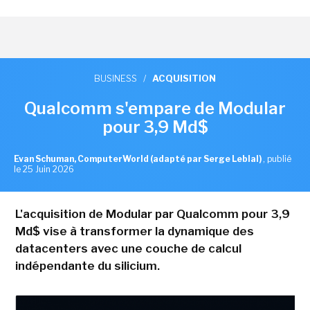
BUSINESS
/
ACQUISITION
Qualcomm s'empare de Modular
pour 3,9 Md$
Evan Schuman, ComputerWorld (adapté par Serge Leblal)
,
publié
le 25 Juin 2026
L'acquisition de Modular par Qualcomm pour 3,9
Md$ vise à transformer la dynamique des
datacenters avec une couche de calcul
indépendante du silicium.