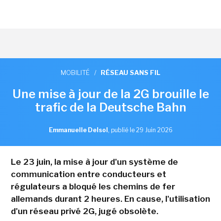
MOBILITÉ
/
RÉSEAU SANS FIL
Une mise à jour de la 2G brouille le
trafic de la Deutsche Bahn
Emmanuelle Delsol
,
publié le 29 Juin 2026
Le 23 juin, la mise à jour d'un système de
communication entre conducteurs et
régulateurs a bloqué les chemins de fer
allemands durant 2 heures. En cause, l'utilisation
d'un réseau privé 2G, jugé obsolète.