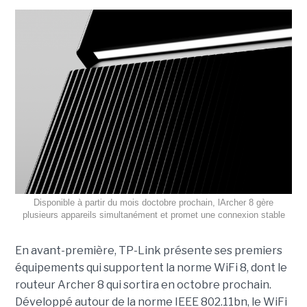
Disponible à partir du mois doctobre prochain, lArcher 8 gère
plusieurs appareils simultanément et promet une connexion stable
En avant-première, TP-Link présente ses premiers
équipements qui supportent la norme WiFi 8, dont le
routeur Archer 8 qui sortira en octobre prochain.
Développé autour de la norme IEEE 802.11bn, le WiFi