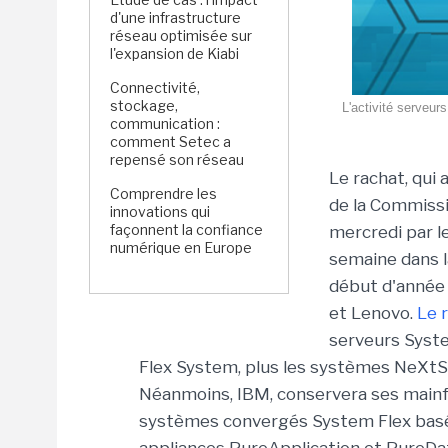
d'une infrastructure
réseau optimisée sur
l'expansion de Kiabi
Connectivité,
stockage,
L'activité serveur
communication :
comment Setec a
repensé son réseau
Le rachat, qui
Comprendre les
de la Commissi
innovations qui
façonnent la confiance
mercredi par le
numérique en Europe
semaine dans l
début d'année 
et Lenovo.
Le 
serveurs Syst
Flex System, plus les systèmes NeXtSca
Néanmoins, IBM, conservera ses mainf
systèmes convergés System Flex basés