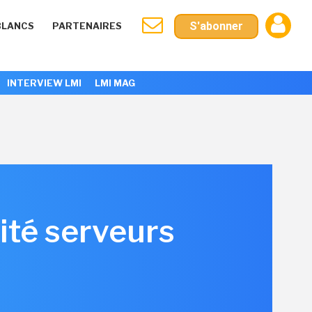
S'abonner
BLANCS
PARTENAIRES
INTERVIEW LMI
LMI MAG
vité serveurs