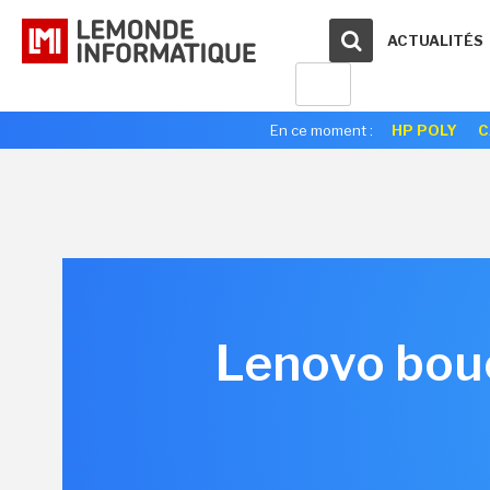
ACTUALITÉS
En ce moment :
HP POLY
C
Lenovo boucl