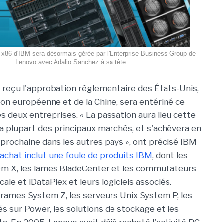
s x86 d'IBM sera désormais gérée par l'Enterprise Business Group de
Lenovo avec Adalio Sanchez à sa tête.
 a reçu l'approbation réglementaire des États-Unis,
on européenne et de la Chine, sera entériné ce
s deux entreprises. « La passation aura lieu cette
a plupart des principaux marchés, et s'achèvera en
prochaine dans les autres pays », ont précisé IBM
rachat inclut une foule de produits IBM
, dont les
em X, les lames BladeCenter et les commutateurs
le et iDataPlex et leurs logiciels associés.
rames System Z, les serveurs Unix System P, les
 sur Power, les solutions de stockage et les