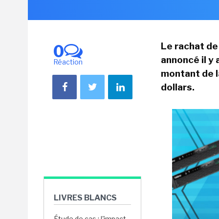
Le rachat de
0
annoncé il y 
Réaction
montant de la
dollars.
LIVRES BLANCS
Étude de cas : l'impact