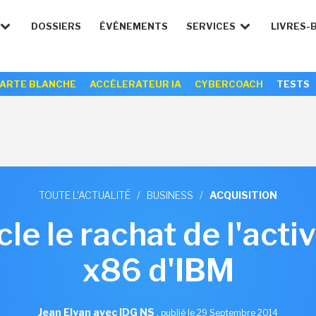
DOSSIERS
ÉVÉNEMENTS
SERVICES
LIVRES-
ARTE BLANCHE
ACCÉLERATEUR IA
CYBERCOACH
TESTS
TOUTE L'ACTUALITÉ
/
BUSINESS
/
ACQUISITION
e le rachat de l'acti
x86 d'IBM
Jean Elyan avec IDG NS
,
publié le 29 Septembre 2014