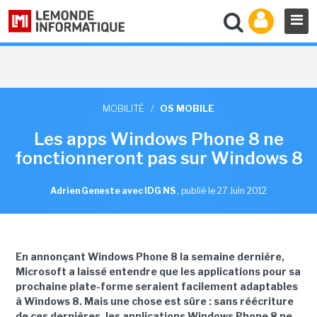
MOBILITÉ
/
OS MOBILE
Les apps Windows Phone 8 ne
fonctionneront pas sur Windows 8
Adrien Geneste avec IDG NS
,
publié le 27 Juin 2012
En annonçant Windows Phone 8 la semaine dernière,
Microsoft a laissé entendre que les applications pour sa
prochaine plate-forme seraient facilement adaptables
à Windows 8. Mais une chose est sûre : sans réécriture
de ces dernières, les applications Windows Phone 8 ne