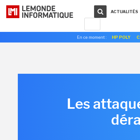
ACTUALITÉS
En ce moment :
HP POLY
C
Les attaqu
déra