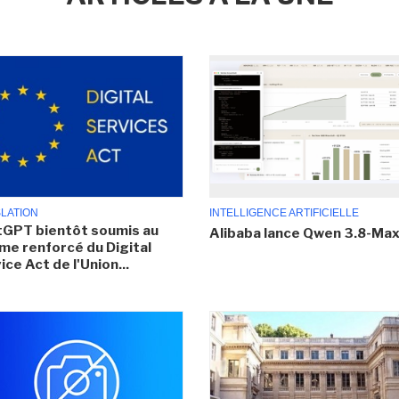
SLATION
INTELLIGENCE ARTIFICIELLE
GPT bientôt soumis au
Alibaba lance Qwen 3.8-Ma
me renforcé du Digital
ice Act de l'Union...