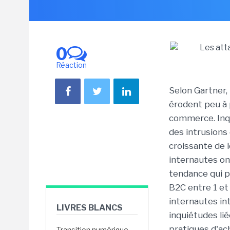
0
Réaction
Selon Gartner, 
érodent peu à p
commerce. Inqu
des intrusions
croissante de 
internautes on
tendance qui p
B2C entre 1 et 
internautes in
LIVRES BLANCS
inquiétudes li
pratiques d'ac
Transition numérique