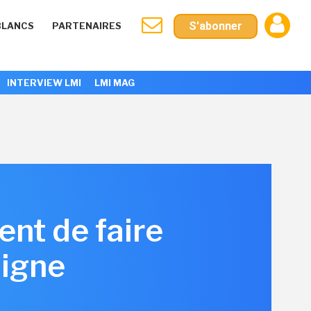
S'abonner
BLANCS
PARTENAIRES
INTERVIEW LMI
LMI MAG
nt de faire
ligne