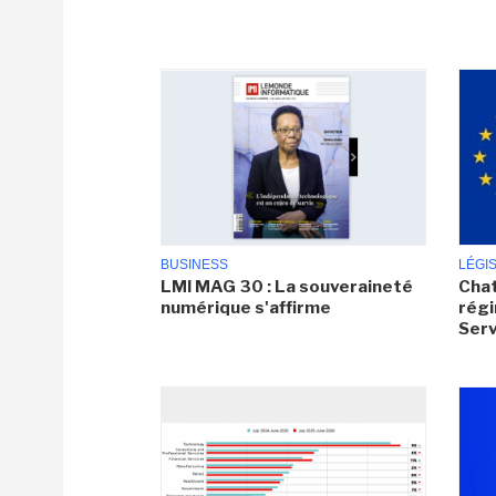
BUSINESS
LÉGI
LMI MAG 30 : La souveraineté
Chat
numérique s'affirme
régi
Serv