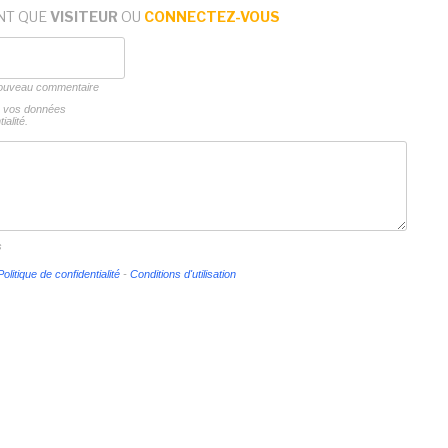
NT QUE
VISITEUR
OU
CONNECTEZ-VOUS
 nouveau commentaire
ns vos données
ialité.
s
Politique de confidentialité
-
Conditions d'utilisation