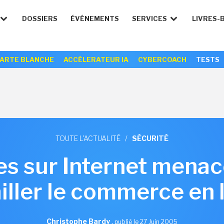
DOSSIERS
ÉVÉNEMENTS
SERVICES
LIVRES-
ARTE BLANCHE
ACCÉLERATEUR IA
CYBERCOACH
TESTS
TOUTE L'ACTUALITÉ
/
SÉCURITÉ
es sur Internet menace
iller le commerce en 
Christophe Bardy
,
publié le 27 Juin 2005