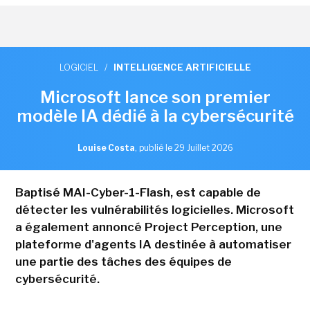
LOGICIEL
/
INTELLIGENCE ARTIFICIELLE
Microsoft lance son premier
modèle IA dédié à la cybersécurité
Louise Costa
,
publié le 29 Juillet 2026
Baptisé MAI-Cyber-1-Flash, est capable de
détecter les vulnérabilités logicielles. Microsoft
a également annoncé Project Perception, une
plateforme d'agents IA destinée à automatiser
une partie des tâches des équipes de
cybersécurité.