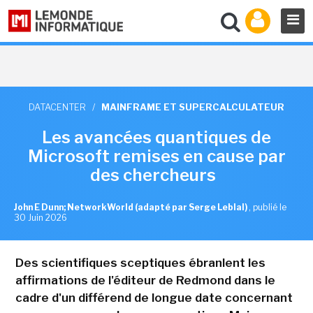
DATACENTER
/
MAINFRAME ET SUPERCALCULATEUR
Les avancées quantiques de
Microsoft remises en cause par
des chercheurs
John E Dunn; NetworkWorld (adapté par Serge Leblal)
,
publié le
30 Juin 2026
Des scientifiques sceptiques ébranlent les
affirmations de l'éditeur de Redmond dans le
cadre d'un différend de longue date concernant