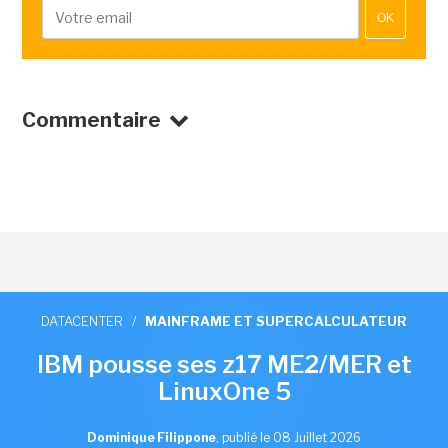
OK
Commentaire
DATACENTER
/
MAINFRAME ET SUPERCALCULATEUR
IBM pousse ses z17 ME2/MER et
LinuxOne 5
Dominique Filippone
,
publié le 08 Juillet 2026