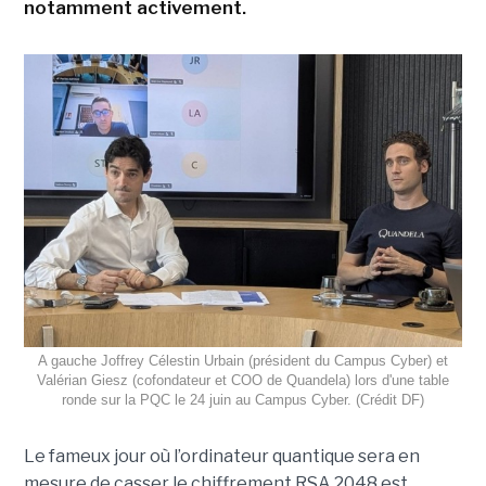
notamment activement.
A gauche Joffrey Célestin Urbain (président du Campus Cyber) et
Valérian Giesz (cofondateur et COO de Quandela) lors d'une table
ronde sur la PQC le 24 juin au Campus Cyber. (Crédit DF)
Le fameux jour où l’ordinateur quantique sera en
mesure de casser le chiffrement RSA 2048 est