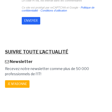
Le code HTML est interdit dans les commentaires
Ce site est protégé par reCAPTCHA et Google -
Politique de
confidentialité
-
Conditions d'utilisation
SUIVRE TOUTE L'ACTUALITÉ
Newsletter
Recevez notre newsletter comme plus de 50 000
professionnels de l'IT!
JE M'ABONNE