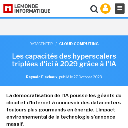
DATACENTER
/
CLOUD COMPUTING
Les capacités des hyperscalers
triplées d'ici à 2029 grâce à l'IA
Reynald Fléchaux
,
publié le 27 Octobre 2023
La démocratisation de l'IA pousse les géants du
cloud et d'Internet à concevoir des datacenters
toujours plus gourmands en énergie. L'impact
environnemental de la technologie s'annonce
massif.