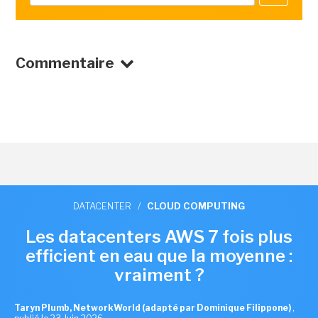
Commentaire
DATACENTER
/
CLOUD COMPUTING
Les datacenters AWS 7 fois plus
efficient en eau que la moyenne :
vraiment ?
Taryn Plumb, NetworkWorld (adapté par Dominique Filippone)
,