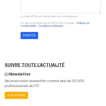
Le code HTML est interdit dans les commentaires
Ce site est protégé par reCAPTCHA et Google -
Politique de
confidentialité
-
Conditions d'utilisation
SUIVRE TOUTE L'ACTUALITÉ
Newsletter
Recevez notre newsletter comme plus de 50 000
professionnels de l'IT!
JE M'ABONNE