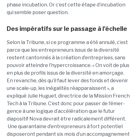
phase incubation. Or c’est cette étape d’incubation
qui semble poser question.
Des impératifs sur le passage à l'échelle
Selon la Tribune, si ce programme a été annulé, c’est
parce que les entre­pre­neurs issus de la diver­sité
restent cantonnés à la créa­tion d’entre­prises, sans
pouvoir atteindre l’hyper­crois­sance. « On voit de plus
en plus de pro­fils issus de la diver­sité en amorçage.
En revanche, dès qu’il faut lever des fonds et deve­nir
une scale-up, les inéga­li­tés réap­pa­raissent », a
expliqué Julie Huguet, directrice de la Mission French
Tech à la Tribune. C’est donc pour passer de l’émer­
gence à une logique d’accé­lé­ra­tion que le futur
diapositif Nova devrait être radi­ca­le­ment dif­fé­rent.
Une qua­ran­taine d’entre­pre­neurs à fort poten­tiel
disposeront pen­dant six mois d’un accom­pa­gne­ment