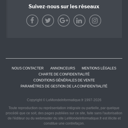
Suivez-nous sur les réseaux
NOUS CONTACTER
ANNONCEURS
MENTIONS LÉGALES
CHARTE DE CONFIDENTIALITÉ
CONDITIONS GÉNÉRALES DE VENTE
PARAMÈTRES DE GESTION DE LA CONFIDENTIALITÉ
Copyright © LeMondeInformatique.fr 1997-2026
Toute reproduction ou représentation intégrale ou partielle, par quelque
procédé que ce soit, des pages publiées sur ce site, faite sans l'autorisation
de l'éditeur ou du webmaster du site LeMondeInformatique.fr est illicite et
constitue une contrefaçon.