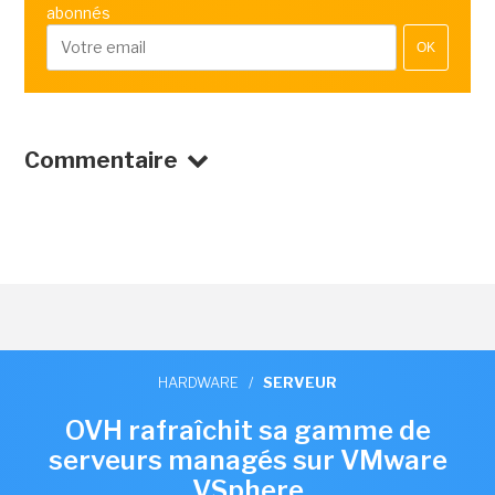
abonnés
OK
Commentaire
HARDWARE
/
SERVEUR
OVH rafraîchit sa gamme de
serveurs managés sur VMware
VSphere