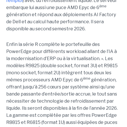
l’emploi
) avec du refroidissement liquide. Le serveur
ème
embarque lui aussi une puce AMD Epyc de 6
génération et répond aux déploiements AI Factory
de Dell et au calcul haute performance. Il sera
disponible au second semestre 2026.
Enfin la série R complète le portefeuille des
PowerEdge pour différents workload allant de l’IA à
la modernisation d’ERP ou à la virtualisation. ». Les
modèles R9825 (double socket, format 3U) et R9815
(mono socket, format 2U) intègrent tous deux les
ème
mêmes processeurs AMD Epyc de 6
génération,
offrant jusqu'à 256 cœurs par système ainsi qu'une
bande passante d’entrée/sortie accrue, le tout sans
nécessiter de technologie de refroidissement par
liquide. Ils seront disponibles à la fin de l’année 2026.
La gamme est complétée par les offres PowerEdge
R8815 et R6815 (format 1U) aussi équipées de puces