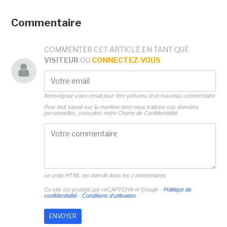
Commentaire
COMMENTER CET ARTICLE EN TANT QUE
VISITEUR
OU
CONNECTEZ-VOUS
Renseignez votre email pour être prévenu d'un nouveau commentaire
Pour tout savoir sur la manière dont nous traitons vos données
personnelles, consultez notre
Charte de Confidentialité.
Le code HTML est interdit dans les commentaires
Ce site est protégé par reCAPTCHA et Google -
Politique de
confidentialité
-
Conditions d'utilisation