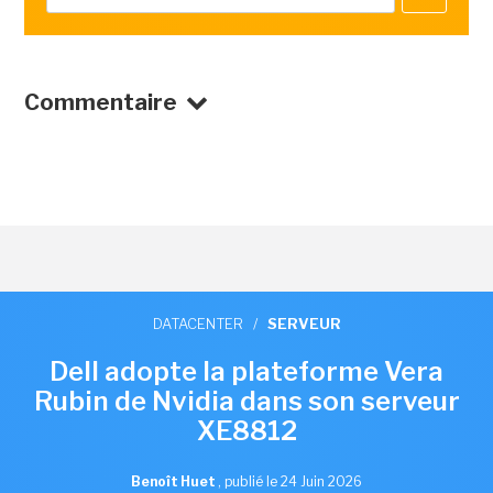
Commentaire
DATACENTER
/
SERVEUR
Dell adopte la plateforme Vera
Rubin de Nvidia dans son serveur
XE8812
Benoît Huet
,
publié le 24 Juin 2026