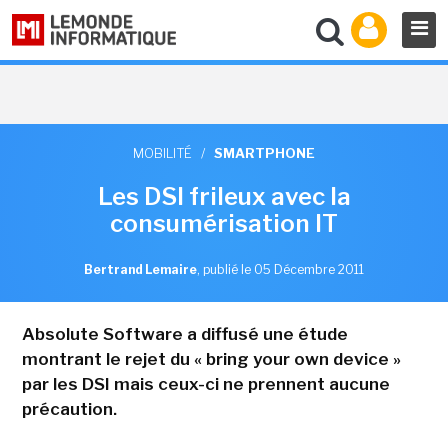
MOBILITÉ
/
SMARTPHONE
Les DSI frileux avec la
consumérisation IT
Bertrand Lemaire
,
publié le 05 Décembre 2011
Absolute Software a diffusé une étude
montrant le rejet du « bring your own device »
par les DSI mais ceux-ci ne prennent aucune
précaution.