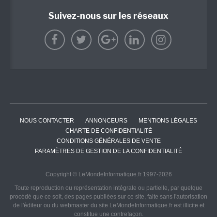
Suivez-nous sur les réseaux
NOUS CONTACTER
ANNONCEURS
MENTIONS LÉGALES
CHARTE DE CONFIDENTIALITÉ
CONDITIONS GÉNÉRALES DE VENTE
PARAMÈTRES DE GESTION DE LA CONFIDENTIALITÉ
Copyright © LeMondeInformatique.fr 1997-2026
Toute reproduction ou représentation intégrale ou partielle, par quelque
procédé que ce soit, des pages publiées sur ce site, faite sans l'autorisation
de l'éditeur ou du webmaster du site LeMondeInformatique.fr est illicite et
constitue une contrefaçon.