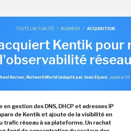
TOUTE L'ACTUALITÉ
/
BUSINESS
/
ACQUISITION
 acquiert Kentik pour 
l'observabilité résea
hael Kerner, NetworkWorld (adapté par Jean Elyan)
,
publié le 09 
te en gestion des DNS, DHCP et adresses IP
pare de Kentik et ajoute de la visibilité en
u trafic réseau à sa plateforme. Un rachat
 sur fond de concentration du secteur des