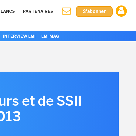
S'abonner
BLANCS
PARTENAIRES
INTERVIEW LMI
LMI MAG
urs et de SSII
2013