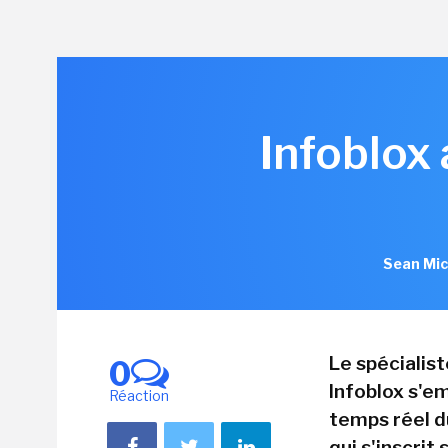
Infoblox
Sean Mic
Le spécialis
0
Infoblox s'em
Réaction
temps réel d
qui s'inscrit