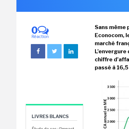
Sans même pr
0
Econocom, le
Réaction
marché franç
L'envergure 
chiffre d'af
passé à 16,5
LIVRES BLANCS
Étude de cas : l'impact