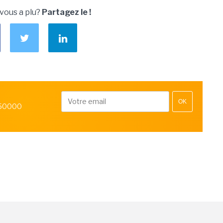
 vous a plu?
Partagez le !
OK
 50000