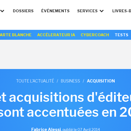
DOSSIERS
ÉVÉNEMENTS
SERVICES
LIVRES-
ARTE BLANCHE
ACCÉLERATEUR IA
CYBERCOACH
TESTS
TOUTE L'ACTUALITÉ
/
BUSINESS
/
ACQUISITION
t acquisitions d'édite
sont accentuées en 
Fabrice Alessi
,
publié le 07 Avril 2014