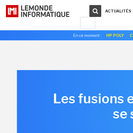
ACTUALITÉS
En ce moment :
HP POLY
C
Les fusions e
se 