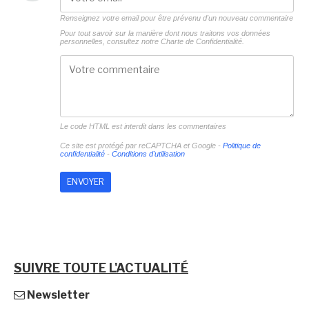
Renseignez votre email pour être prévenu d'un nouveau commentaire
Pour tout savoir sur la manière dont nous traitons vos données
personnelles, consultez notre
Charte de Confidentialité.
Le code HTML est interdit dans les commentaires
Ce site est protégé par reCAPTCHA et Google -
Politique de
confidentialité
-
Conditions d'utilisation
SUIVRE TOUTE L'ACTUALITÉ
Newsletter