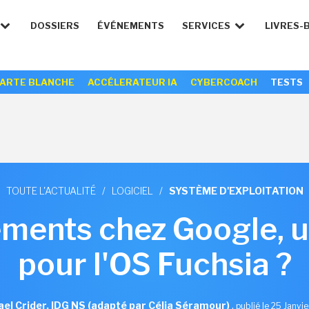
DOSSIERS
ÉVÉNEMENTS
SERVICES
LIVRES-
ARTE BLANCHE
ACCÉLERATEUR IA
CYBERCOACH
TESTS
TOUTE L'ACTUALITÉ
/
LOGICIEL
/
SYSTÈME D'EXPLOITATION
ements chez Google, u
pour l'OS Fuchsia ?
el Crider, IDG NS (adapté par Célia Séramour)
,
publié le 25 Janvi