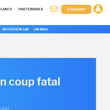
S'abonner
BLANCS
PARTENAIRES
INTERVIEW LMI
LMI MAG
n coup fatal
er 2023