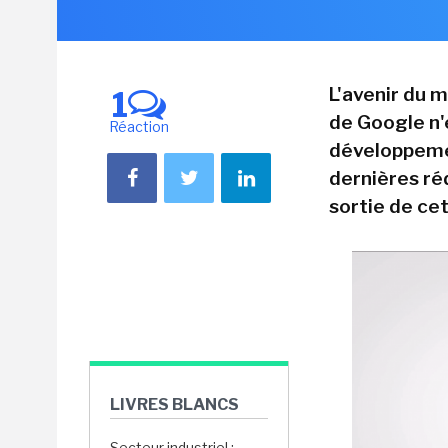
L'avenir du 
1
de Google n'
Réaction
développemen
dernières ré
sortie de cet
LIVRES BLANCS
Secteur industriel :