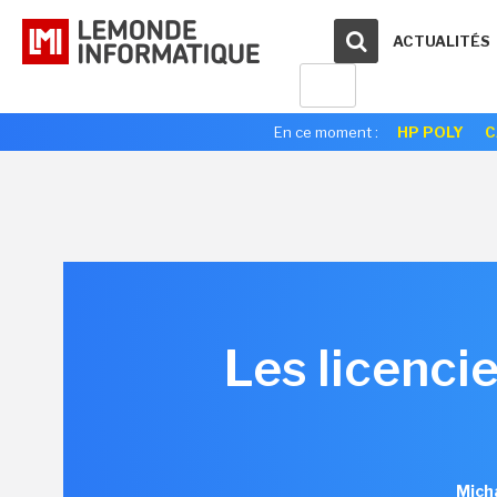
ACTUALITÉS
En ce moment :
HP POLY
C
Les licenci
Micha