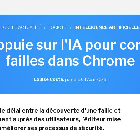
TOUTE L'ACTUALITÉ
/
LOGICIEL
/
INTELLIGENCE ARTIFICIELLE
puie sur l'IA pour co
failles dans Chrome
Louise Costa
,
publié le 04 Aout 2026
le délai entre la découverte d'une faille et
ent auprès des utilisateurs, l'éditeur mise
 améliorer ses processus de sécurité.