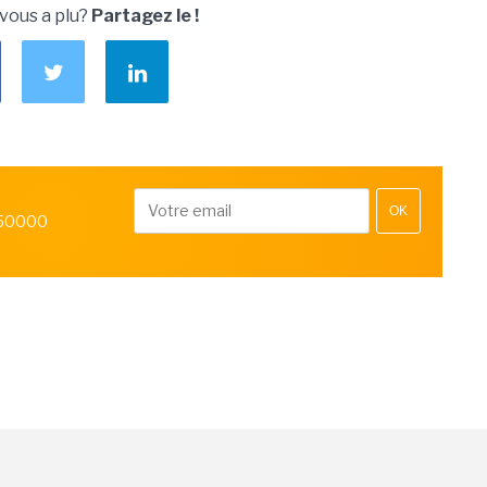
 vous a plu?
Partagez le !
OK
 50000