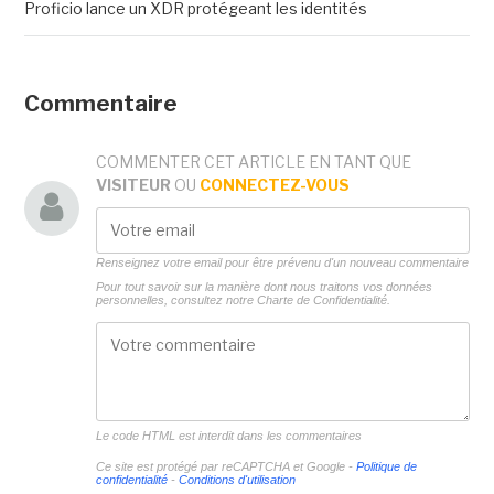
Proficio lance un XDR protégeant les identités
Commentaire
COMMENTER CET ARTICLE EN TANT QUE
VISITEUR
OU
CONNECTEZ-VOUS
Renseignez votre email pour être prévenu d'un nouveau commentaire
Pour tout savoir sur la manière dont nous traitons vos données
personnelles, consultez notre
Charte de Confidentialité.
Le code HTML est interdit dans les commentaires
Ce site est protégé par reCAPTCHA et Google -
Politique de
confidentialité
-
Conditions d'utilisation