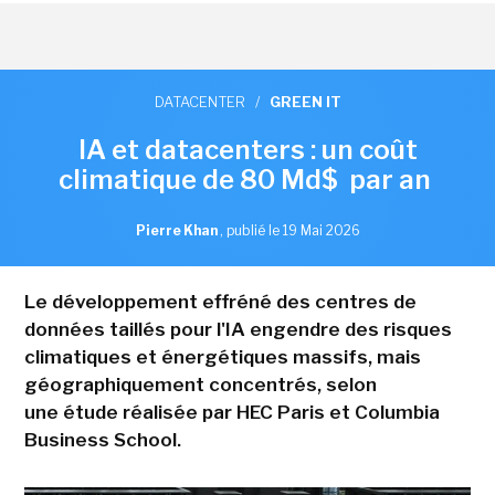
DATACENTER
/
GREEN IT
IA et datacenters : un coût
climatique de 80 Md$ par an
Pierre Khan
,
publié le 19 Mai 2026
Le développement effréné des centres de
données taillés pour l'IA engendre des risques
climatiques et énergétiques massifs, mais
géographiquement concentrés, selon
une étude réalisée par HEC Paris et Columbia
Business School.