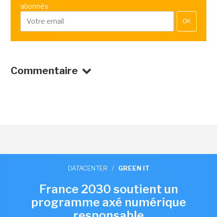
abonnés
OK
Commentaire
DATACENTER
/
GREEN IT
France 2030 soutient un
programme axé numérique
responsable