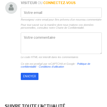
VISITEUR
OU
CONNECTEZ-VOUS
Renseignez votre email pour être prévenu d'un nouveau commentaire
Pour tout savoir sur la manière dont nous traitons vos données
personnelles, consultez notre
Charte de Confidentialité.
Le code HTML est interdit dans les commentaires
Ce site est protégé par reCAPTCHA et Google -
Politique de
confidentialité
-
Conditions d'utilisation
SUIVRE TOUTE L'ACTUALITÉ