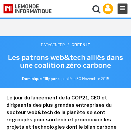
DATACENTER
/
GREEN IT
Les patrons web&tech alliés dans
une coalition zéro carbone
Dominique Filippone
,
publié le 30 Novembre 2015
Le jour du lancement de la COP21, CEO et
dirigeants des plus grandes entreprises du
secteur web&tech de la planète se sont
regroupés pour soutenir et promouvoir les
projets et technologies dont le bilan carbone