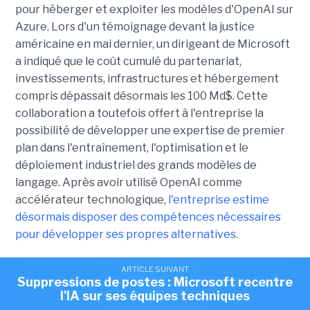
pour héberger et exploiter les modèles d'OpenAI sur
Azure. Lors d'un témoignage devant la justice
américaine en mai dernier, un dirigeant de Microsoft
a indiqué que le coût cumulé du partenariat,
investissements, infrastructures et hébergement
compris dépassait désormais les 100 Md$. Cette
collaboration a toutefois offert à l'entreprise la
possibilité de développer une expertise de premier
plan dans l'entraînement, l'optimisation et le
déploiement industriel des grands modèles de
langage. Après avoir utilisé OpenAI comme
accélérateur technologique,
l'entreprise estime
désormais disposer des compétences nécessaires
pour développer ses propres alternatives
.
Les modèles MAI montent en puissance
ARTICLE SUIVANT
ARTICLE SUIVANT
Suppressions de postes : Microsoft recentre
Microsoft pousse ses propres modèles dans
ARTICLE SUIVANT
Microsoft suspend le Patch Tuesday de juillet
l'IA sur ses équipes techniques
Excel et Outlook
Cette stratégie s'est concrétisée
le mois dernier