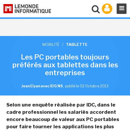
MOBILITÉ
/
TABLETTE
Les PC portables toujours
préférés aux tablettes dans les
entreprises
Jean Elyan avec IDG NS
,
publié le 02 Octobre 2013
Selon une enquête réalisée par IDC, dans le
cadre professionnel les salariés accordent
encore beaucoup de valeur aux PC portables
pour faire tourner les applications les plus