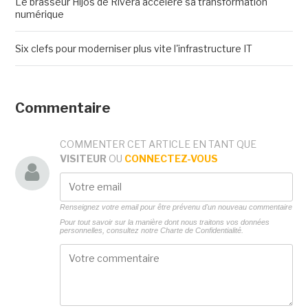
Le brasseur Hijos de Rivera accélère sa transformation
numérique
Six clefs pour moderniser plus vite l'infrastructure IT
Commentaire
COMMENTER CET ARTICLE EN TANT QUE
VISITEUR
OU
CONNECTEZ-VOUS
Renseignez votre email pour être prévenu d'un nouveau commentaire
Pour tout savoir sur la manière dont nous traitons vos données
personnelles, consultez notre
Charte de Confidentialité.