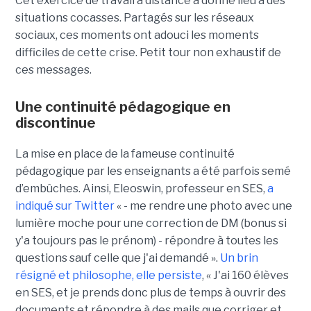
Cet exercice de travail à distance a donné lieu à des
situations cocasses. Partagés sur les réseaux
sociaux, ces moments ont adouci les moments
difficiles de cette crise. Petit tour non exhaustif de
ces messages.
Une continuité pédagogique en
discontinue
La mise en place de la fameuse continuité
pédagogique par les enseignants a été parfois semé
d’embûches. Ainsi, Eleoswin, professeur en SES,
a
indiqué sur Twitter
« - me rendre une photo avec une
lumière moche pour une correction de DM (bonus si
y'a toujours pas le prénom) - répondre à toutes les
questions sauf celle que j'ai demandé ».
Un brin
résigné et philosophe, elle persiste
, « J'ai 160 élèves
en SES, et je prends donc plus de temps à ouvrir des
documents et répondre à des mails que corriger et