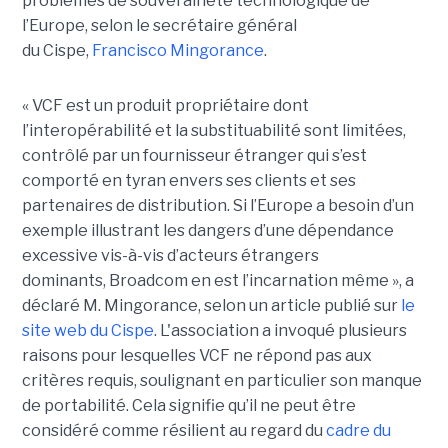
problèmes de souveraineté technologique de
l’Europe, selon le secrétaire général
du Cispe,
Francisco Mingorance
.
« VCF est un produit propriétaire dont
l’interopérabilité et la substituabilité sont limitées,
contrôlé par un fournisseur étranger qui s’est
comporté en tyran envers ses clients et ses
partenaires de distribution. Si l’Europe a besoin d’un
exemple illustrant les dangers d’une dépendance
excessive vis-à-vis d’acteurs étrangers
dominants, Broadcom en est l’incarnation même », a
déclaré M. Mingorance, selon un article publié sur
le
site web du C
ispe
.
L'association a invoqué plusieurs
raisons pour lesquelles VCF ne répond pas aux
critères requis, soulignant en particulier son manque
de portabilité. Cela signifie qu’il ne peut être
considéré comme résilient au regard du
cadre du