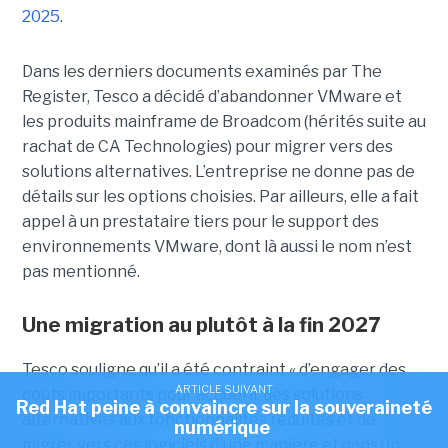
2025
.
Dans les derniers documents examinés par The
Register, Tesco a décidé d’abandonner VMware et
les produits mainframe de Broadcom (hérités suite au
rachat de CA Technologies) pour migrer vers des
solutions alternatives. L’entreprise ne donne pas de
détails sur les options choisies. Par ailleurs, elle a fait
appel à un prestataire tiers pour le support des
environnements VMware, dont là aussi le nom n’est
pas mentionné.
Une migration au plutôt à la fin 2027
Tesco souligne qu’il a été contraint « d’engager des
ARTICLE SUIVANT
coûts importants pour acquérir des solutions
Red Hat peine à convaincre sur la souveraineté
alternatives aux fonctionnalités réduites et de
numérique
migrer vers ces logiciels d'une manière et dans un