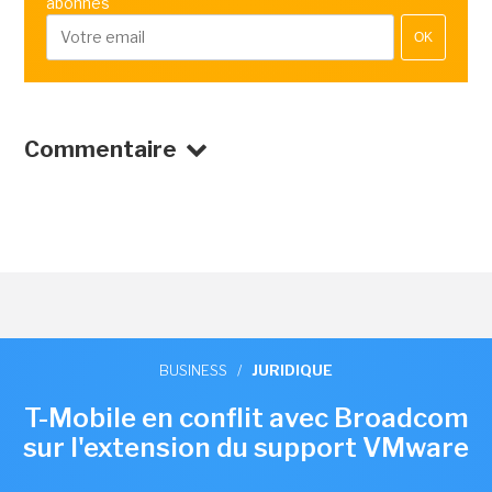
abonnés
OK
Commentaire
BUSINESS
/
JURIDIQUE
T-Mobile en conflit avec Broadcom
sur l'extension du support VMware