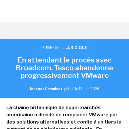
BUSINESS
/
JURIDIQUE
En attendant le procès avec
Broadcom, Tesco abandonne
progressivement VMware
Jacques Cheminat
,
publié le 17 Juin 2026
La chaîne britannique de supermarchés
américaine a décidé de remplacer VMware par
des solutions alternatives et confie à un tiers le
support de sa plateforme existante . En