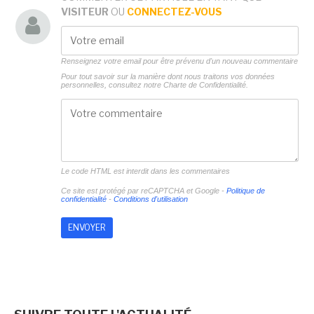
VISITEUR
OU
CONNECTEZ-VOUS
Renseignez votre email pour être prévenu d'un nouveau commentaire
Pour tout savoir sur la manière dont nous traitons vos données
personnelles, consultez notre
Charte de Confidentialité.
Le code HTML est interdit dans les commentaires
Ce site est protégé par reCAPTCHA et Google -
Politique de
confidentialité
-
Conditions d'utilisation