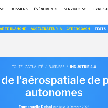
DOSSIERS
ÉVÉNEMENTS
SERVICES
LIVRES-
ARTE BLANCHE
ACCÉLERATEUR IA
CYBERCOACH
TESTS
TOUTE L'ACTUALITÉ
/
BUSINESS
/
INDUSTRIE 4.0
de l'aérospatiale de 
autonomes
Emmanuelle Delsol
,
publié le 10 Octobre 2025