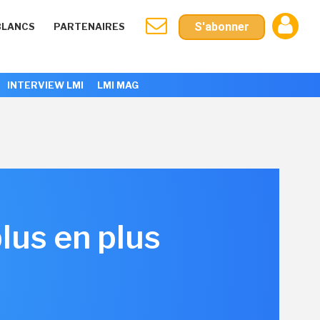
S'abonner
BLANCS
PARTENAIRES
INTERVIEW LMI
LMI MAG
plus en plus