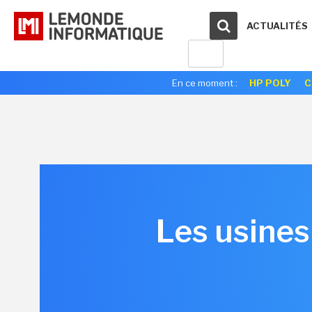
ACTUALITÉS
En ce moment :
HP POLY
C
Les usines 