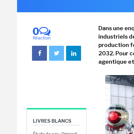
Dans une enq
0
industriels 
Réaction
production f
2032. Pour ce
agentique et
LIVRES BLANCS
Étude de cas : l'impact