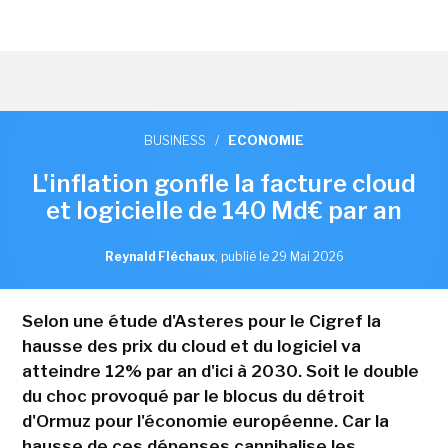
BUSINESS
/
ECONOMIE
L'inflation gonfle la facture cloud
et logicielle de 140 Md€ par an
Reynald Fléchaux
,
publié le 29 Mai 2026
Selon une étude d'Asteres pour le Cigref la
hausse des prix du cloud et du logiciel va
atteindre 12% par an d'ici à 2030. Soit le double
du choc provoqué par le blocus du détroit
d'Ormuz pour l'économie européenne. Car la
hausse de ces dépenses cannibalise les