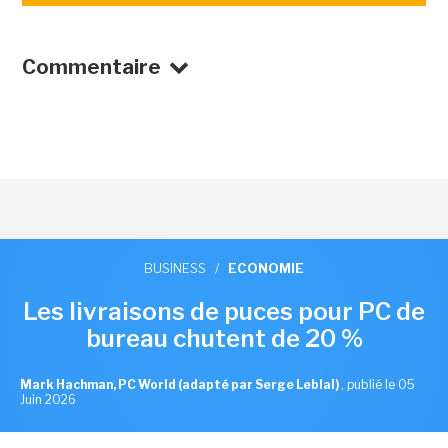
Commentaire
BUSINESS
/
ECONOMIE
Les livraisons de puces pour PC de
bureau chutent de 20 %
Mark Hachman, PC World (adapté par Serge Leblal)
,
publié le 05
Juin 2026