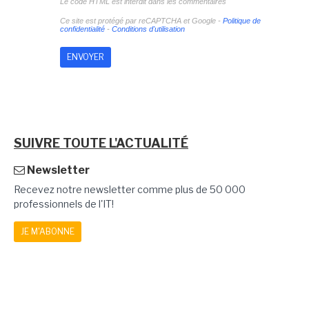
Le code HTML est interdit dans les commentaires
Ce site est protégé par reCAPTCHA et Google -
Politique de
confidentialité
-
Conditions d'utilisation
SUIVRE TOUTE L'ACTUALITÉ
Newsletter
Recevez notre newsletter comme plus de 50 000
professionnels de l'IT!
JE M'ABONNE