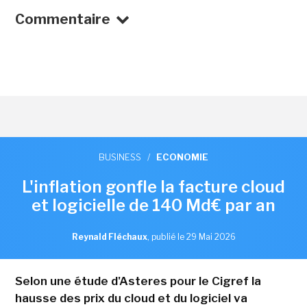
Commentaire
BUSINESS
/
ECONOMIE
L'inflation gonfle la facture cloud
et logicielle de 140 Md€ par an
Reynald Fléchaux
,
publié le 29 Mai 2026
Selon une étude d'Asteres pour le Cigref la
hausse des prix du cloud et du logiciel va