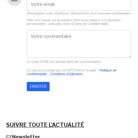
Renseignez votre email pour être prévenu d'un nouveau commentaire
Pour tout savoir sur la manière dont nous traitons vos données
personnelles, consultez notre
Charte de Confidentialité.
Le code HTML est interdit dans les commentaires
Ce site est protégé par reCAPTCHA et Google -
Politique de
confidentialité
-
Conditions d'utilisation
SUIVRE TOUTE L'ACTUALITÉ
Newsletter