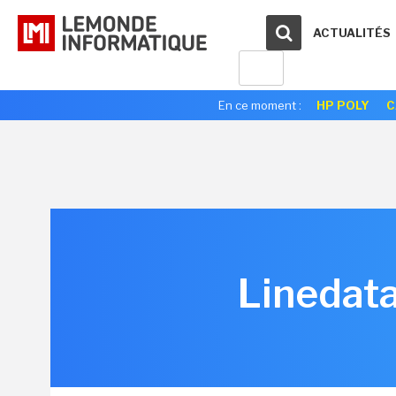
ACTUALITÉS
En ce moment :
HP POLY
C
Linedata