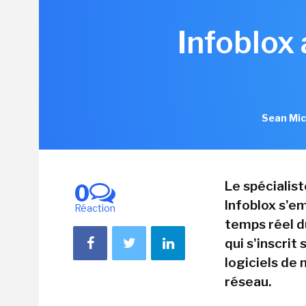
Infoblox
Sean Mic
Le spécialis
0
Infoblox s'em
Réaction
temps réel d
qui s'inscrit
logiciels de
réseau.