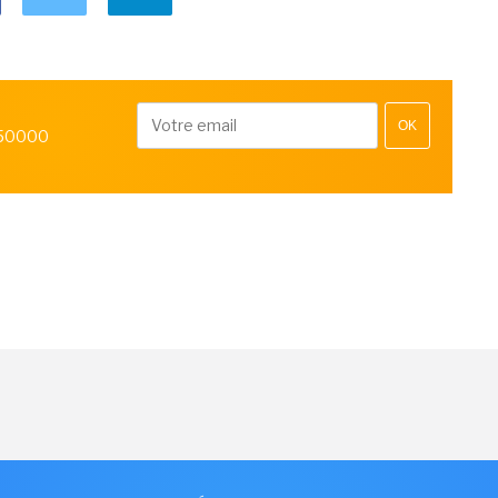
OK
 50000