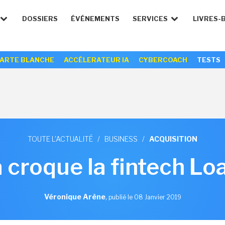
DOSSIERS
ÉVÉNEMENTS
SERVICES
LIVRES-
ARTE BLANCHE
ACCÉLERATEUR IA
CYBERCOACH
TESTS
TOUTE L'ACTUALITÉ
/
BUSINESS
/
ACQUISITION
 croque la fintech L
Véronique Arène
,
publié le 08 Janvier 2019