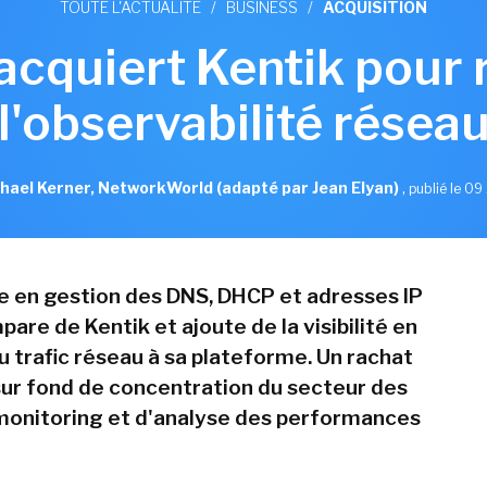
TOUTE L'ACTUALITÉ
/
BUSINESS
/
ACQUISITION
 acquiert Kentik pour 
l'observabilité résea
hael Kerner, NetworkWorld (adapté par Jean Elyan)
,
publié le 09 
te en gestion des DNS, DHCP et adresses IP
pare de Kentik et ajoute de la visibilité en
u trafic réseau à sa plateforme. Un rachat
 sur fond de concentration du secteur des
 monitoring et d'analyse des performances