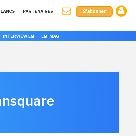
S'abonner
BLANCS
PARTENAIRES
INTERVIEW LMI
LMI MAG
oansquare