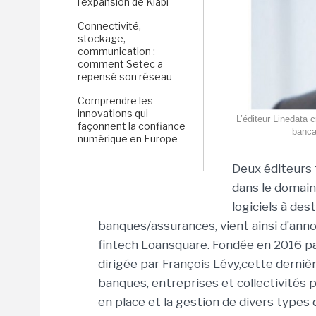
l'expansion de Kiabi
Connectivité,
stockage,
communication :
comment Setec a
repensé son réseau
Comprendre les
innovations qui
L’éditeur Linedata 
façonnent la confiance
banca
numérique en Europe
Deux éditeurs 
dans le domaine
logiciels à des
banques/assurances, vient ainsi d’annonc
fintech Loansquare. Fondée en 2016 par
dirigée par François Lévy,cette derni
banques, entreprises et collectivités p
en place et la gestion de divers types d