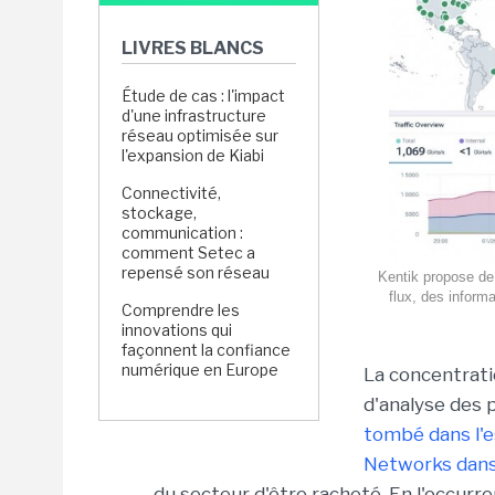
LIVRES BLANCS
Étude de cas : l'impact
d'une infrastructure
réseau optimisée sur
l'expansion de Kiabi
Connectivité,
stockage,
communication :
comment Setec a
repensé son réseau
Kentik propose de 
flux, des inform
Comprendre les
innovations qui
façonnent la confiance
numérique en Europe
La concentrati
d'analyse des 
tombé dans l'e
Networks dans 
du secteur d'être racheté. En l'occurr