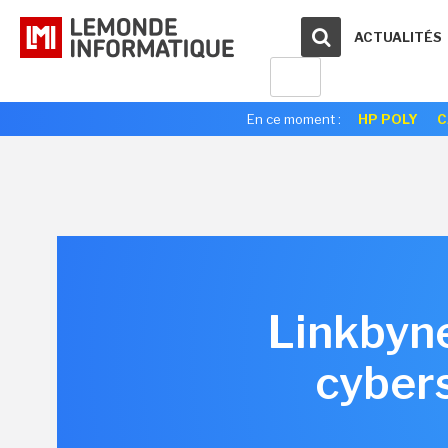
ACTUALITÉS
En ce moment :
HP POLY
C
Linkbyne
cyber