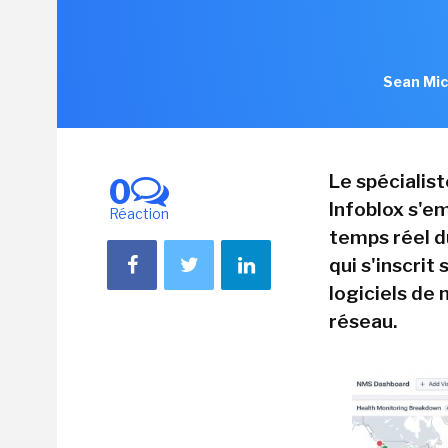
Sean Mic
Le spécialis
0
Infoblox s'em
Réaction
temps réel d
qui s'inscrit
logiciels de
réseau.