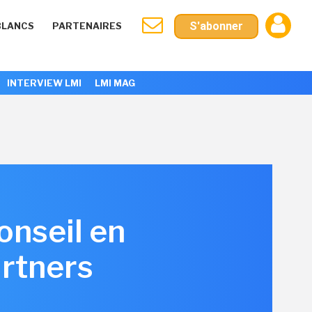
S'abonner
BLANCS
PARTENAIRES
INTERVIEW LMI
LMI MAG
onseil en
rtners