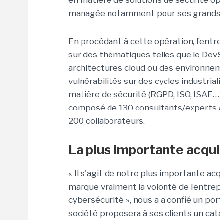
en matière de solutions de sécurité 
managée notamment pour ses grands c
En procédant à cette opération, l’entr
sur des thématiques telles que le Dev
architectures cloud ou des environnem
vulnérabilités sur des cycles industria
matière de sécurité (RGPD, ISO, ISAE…)
composé de 130 consultants/experts av
200 collaborateurs.
La plus importante acquis
« Il s'agit de notre plus importante acq
marque vraiment la volonté de l’entrep
cybersécurité », nous a a confié un po
société proposera à ses clients un cat