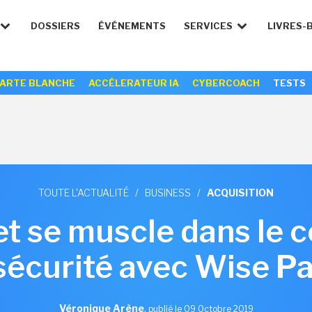
DOSSIERS
ÉVÉNEMENTS
SERVICES
LIVRES-
ARTE BLANCHE
ACCÉLERATEUR IA
CYBERCOACH
TESTS
TOUTE L'ACTUALITÉ
/
BUSINESS
/
ACQUISITION
t se muscle dans le c
sécurité avec Wise Pa
Véronique Arène
,
publié le 09 Octobre 2019