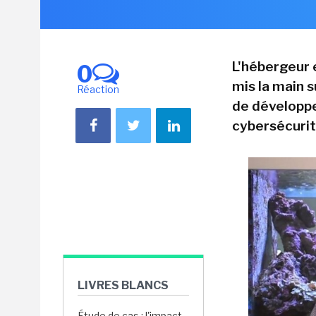
L'hébergeur 
0
mis la main s
Réaction
de développe
cybersécurit
LIVRES BLANCS
Étude de cas : l'impact