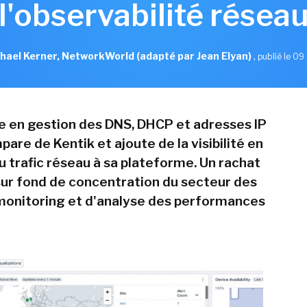
l'observabilité résea
hael Kerner, NetworkWorld (adapté par Jean Elyan)
,
publié le 09 
te en gestion des DNS, DHCP et adresses IP
pare de Kentik et ajoute de la visibilité en
u trafic réseau à sa plateforme. Un rachat
 sur fond de concentration du secteur des
 monitoring et d'analyse des performances