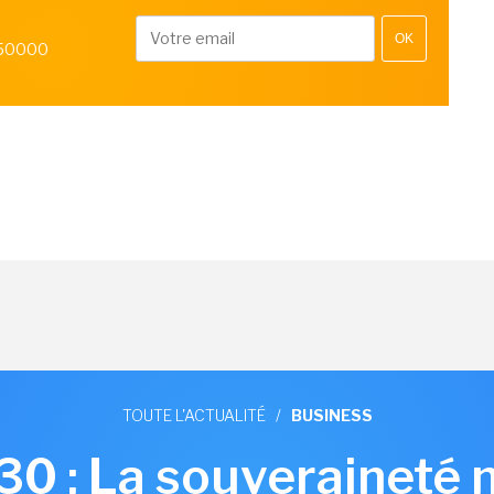
OK
 50000
TOUTE L'ACTUALITÉ
/
BUSINESS
0 : La souveraineté