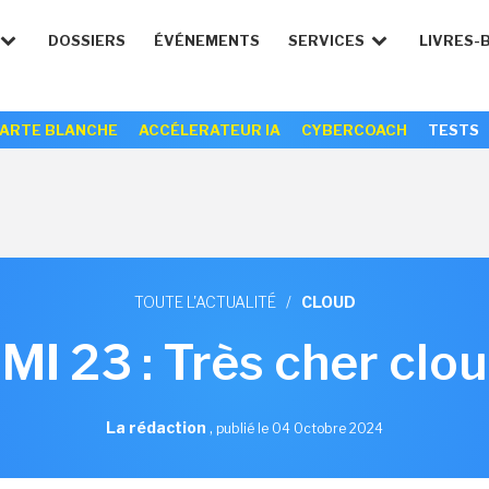
DOSSIERS
ÉVÉNEMENTS
SERVICES
LIVRES-
ARTE BLANCHE
ACCÉLERATEUR IA
CYBERCOACH
TESTS
TOUTE L'ACTUALITÉ
/
CLOUD
MI 23 : Très cher clo
La rédaction
,
publié le 04 Octobre 2024