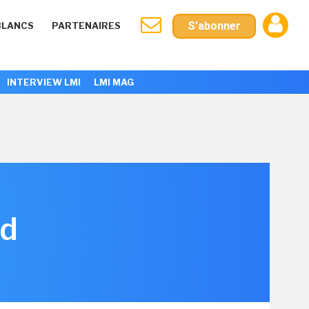
S'abonner
BLANCS
PARTENAIRES
INTERVIEW LMI
LMI MAG
ud