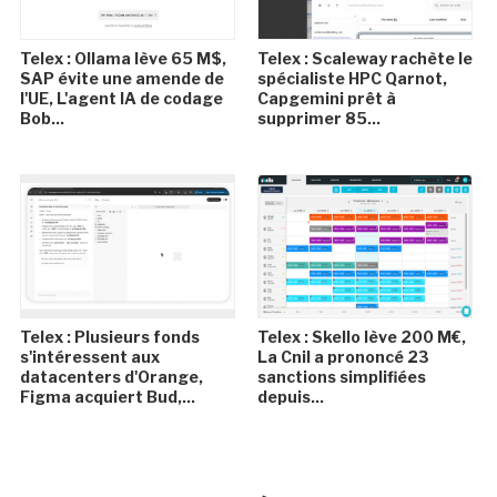
Telex : Ollama lève 65 M$,
Telex : Scaleway rachète le
SAP évite une amende de
spécialiste HPC Qarnot,
l'UE, L'agent IA de codage
Capgemini prêt à
Bob...
supprimer 85...
Telex : Plusieurs fonds
Telex : Skello lève 200 M€,
s'intéressent aux
La Cnil a prononcé 23
datacenters d'Orange,
sanctions simplifiées
Figma acquiert Bud,...
depuis...