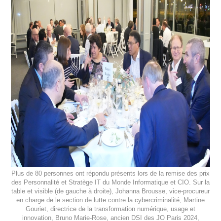
Plus de 80 personnes ont répondu présents lors de la remise des prix
des Personnalité et Stratège IT du Monde Informatique et CIO. Sur la
table et visible (de gauche à droite), Johanna Brousse, vice-procureur
en charge de le section de lutte contre la cybercriminalité, Martine
Gouriet, directrice de la transformation numérique, usage et
innovation, Bruno Marie-Rose, ancien DSI des JO Paris 2024,