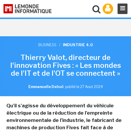
BUSINESS
/
INDUSTRIE 4.0
Thierry Valot, directeur de
l'innovation Fives : « Les mondes
de l'IT et de l'OT se connectent »
Emmanuelle Delsol
,
publié le 27 Aout 2024
Qu'il s'agisse du développement du véhicule
électrique ou de la réduction de l'empreinte
environnementale de l'industrie, le fabricant de
machines de production Fives fait face à de