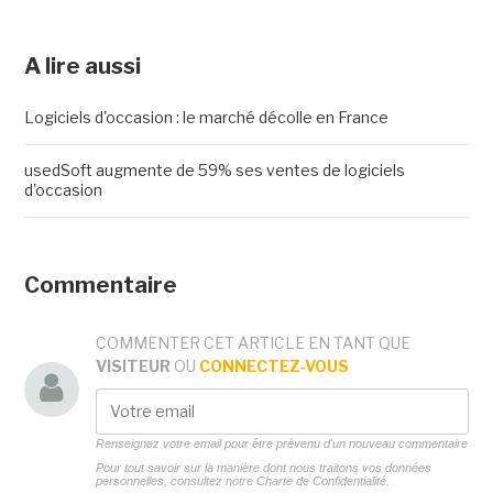
A lire aussi
Logiciels d'occasion : le marché décolle en France
usedSoft augmente de 59% ses ventes de logiciels
d'occasion
Commentaire
COMMENTER CET ARTICLE EN TANT QUE
VISITEUR
OU
CONNECTEZ-VOUS
Renseignez votre email pour être prévenu d'un nouveau commentaire
Pour tout savoir sur la manière dont nous traitons vos données
personnelles, consultez notre
Charte de Confidentialité.