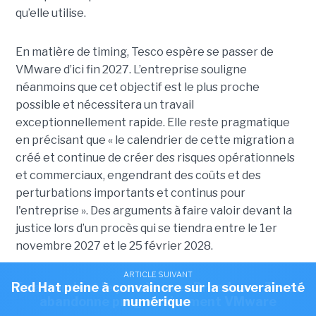
qu’elle utilise.
En matière de timing, Tesco espère se passer de
VMware d’ici fin 2027. L’entreprise souligne
néanmoins que cet objectif est le plus proche
possible et nécessitera un travail
exceptionnellement rapide. Elle reste pragmatique
en précisant que « le calendrier de cette migration a
créé et continue de créer des risques opérationnels
et commerciaux, engendrant des coûts et des
perturbations importants et continus pour
l'entreprise ». Des arguments à faire valoir devant la
justice lors d’un procès qui se tiendra entre le 1er
novembre 2027 et le 25 février 2028.
ARTICLE SUIVANT
ARTICLE SUIVANT
Article rédigé par
Red Hat peine à convaincre sur la souveraineté
En attendant le procès avec Broadcom, Tesco
Jacques Cheminat
abandonne progressivement VMware
numérique
Rédacteur en chef LMI