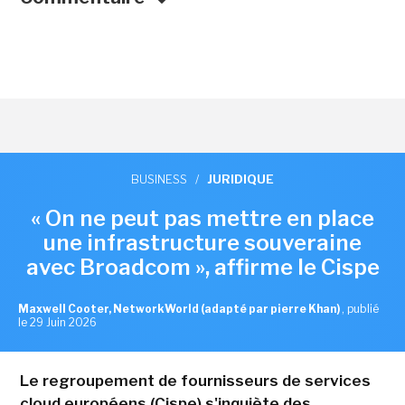
BUSINESS
/
JURIDIQUE
« On ne peut pas mettre en place
une infrastructure souveraine
avec Broadcom », affirme le Cispe
Maxwell Cooter, NetworkWorld (adapté par pierre Khan)
,
publié
le 29 Juin 2026
Le regroupement de fournisseurs de services
cloud européens (Cispe) s'inquiète des