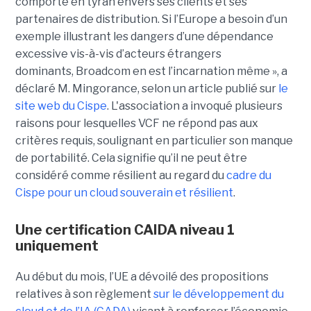
comporté en tyran envers ses clients et ses
partenaires de distribution. Si l’Europe a besoin d’un
exemple illustrant les dangers d’une dépendance
excessive vis-à-vis d’acteurs étrangers
dominants, Broadcom en est l’incarnation même », a
déclaré M. Mingorance, selon un article publié sur
le
site web du C
ispe
.
L'association a invoqué plusieurs
raisons pour lesquelles VCF ne répond pas aux
critères requis, soulignant en particulier son manque
de portabilité. Cela signifie qu’il ne peut être
considéré comme résilient au regard du
cadre du
C
ispe
pour un cloud souverain et résilient
.
Une certification CAIDA niveau 1
uniquement
Au début du mois, l’UE a dévoilé des propositions
relatives à son règlement
sur le développement du