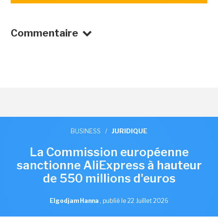
Commentaire
BUSINESS
/
JURIDIQUE
La Commission européenne
sanctionne AliExpress à hauteur
de 550 millions d'euros
Elgodjam Hanna
,
publié le 22 Juillet 2026