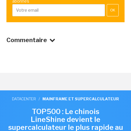
abonnés
OK
Commentaire
DATACENTER
/
MAINFRAME ET SUPERCALCULATEUR
TOP500 : Le chinois
LineShine devient le
supercalculateur le plus rapide au