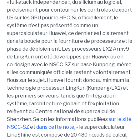
« full
‑
stack independence », du silicium au logiciel,
précisément pour contourner les contrôles d’export
US sur les GPU pour le HPC.
Si, officiellement, le
système n’est pas présenté comme un
supercalculateur Huawei, ce dernier est clairement
dans la boucle pour la fourniture de processeurs et la
phase de déploiement. Les processeurs LX2 Armv9
de LingKun ont été développés par Huawei ou en
co‑design avec le NSCC‑SZ sur base Kunpeng, même
si les communiqués officiels restent volontairement
flous sur le sujet. Huawei fournit donc au minimum la
technologie processeur LingKun (Kunpeng/LX2) et
les premiers serveurs, tandis que l’intégration
système, l’architecture globale et l’exploitation
relèvent du Centre national de supercalcul de
Shenzhen. Selon les informations publiées
sur le site
NSCC-SZ
et
dans cette note
, « l
e supercalculateur
LineShine est composé de 20 480 nœuds de calcul,