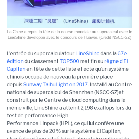
La Chine a repris la tête de la course mondiale au supercalcul avec le
LineShine développé avec le concours de Huawei. (Crédit NSCC‑SZ)
L’entrée du supercalculateur
LineShine
dans la
67e
édition
du classement
TOP500
met fin au
règne d’El
Capitan
en tête de cette liste et acte qu’un système
chinois occupe de nouveau la première place
depuis
Sunway TaihuLight en 2017
.
Installé au Centre
national de supercalcul de Shenzhen (NSCC‑SZ)et
construit par le Centre de cloud computing dans la
même ville, LineShine a atteint 2,198 exaflops lors du
test de performance High
Performance Linpack (HPL), ce qui lui confère une
avance de plus de 20 % sur le système El Capitan,
classé deuxième, situé lui au Laboratoire national de