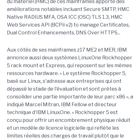
du matériel (HMC) de ces mainframes apporte des
améliorations notables incluant Secure SMTP, HMC
Native RADIUS MFA, OSA ICC (OSC) TLS 1.3, HMC
Web Services API (BCPii v2) to manage Certificates,
Dual Control Enhancements, DNS Over HTTPS...
Aux côtés de ses mainframes z17 ME2 et MER, IBM
annonce aussi deux systèmes LinuxOne Rockhopper
5 rack mount et Express, qui reposent sur les mêmes
ressources hardware. « Le système Rockhopper 5,
basé sur Linux, s'adresse aux entreprises qui ont
dépassé le stade de l'évaluation et sont prêtes à
consolider une partie importante de leur parc x86 », a
indiqué Marcel Mitran, IBM Fellow et directeur
technique d'IBM LinuxOne. « Rockhopper 5 est
conçu pour offrir un encombrement physique réduit
et un modèle de licence logicielle qui reflète les
limites réelles des charges de travail plutôt que le