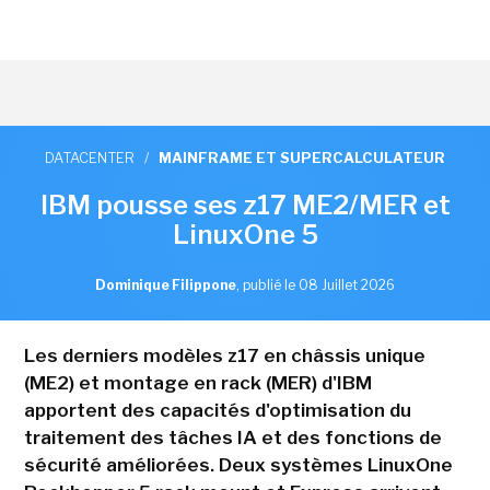
DATACENTER
/
MAINFRAME ET SUPERCALCULATEUR
IBM pousse ses z17 ME2/MER et
LinuxOne 5
Dominique Filippone
,
publié le 08 Juillet 2026
Les derniers modèles z17 en châssis unique
(ME2) et montage en rack (MER) d'IBM
apportent des capacités d'optimisation du
traitement des tâches IA et des fonctions de
sécurité améliorées. Deux systèmes LinuxOne