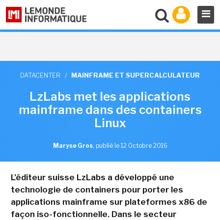
DATACENTER
/
MAINFRAME ET SUPERCALCULATEUR
LzLabs met les applications
mainframe dans des containers
Linux
Maryse Gros
,
publié le 12 Octobre 2016
L'éditeur suisse LzLabs a développé une
technologie de containers pour porter les
applications mainframe sur plateformes x86 de
façon iso-fonctionnelle. Dans le secteur