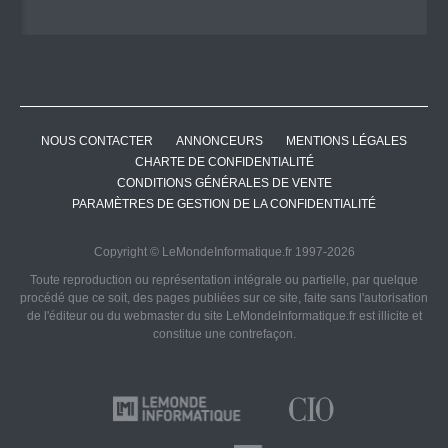
NOUS CONTACTER
ANNONCEURS
MENTIONS LÉGALES
CHARTE DE CONFIDENTIALITÉ
CONDITIONS GÉNÉRALES DE VENTE
PARAMÈTRES DE GESTION DE LA CONFIDENTIALITÉ
Copyright © LeMondeInformatique.fr 1997-2026
Toute reproduction ou représentation intégrale ou partielle, par quelque
procédé que ce soit, des pages publiées sur ce site, faite sans l'autorisation
de l'éditeur ou du webmaster du site LeMondeInformatique.fr est illicite et
constitue une contrefaçon.