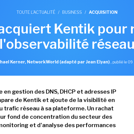
TOUTE L'ACTUALITÉ
/
BUSINESS
/
ACQUISITION
 acquiert Kentik pour 
l'observabilité résea
hael Kerner, NetworkWorld (adapté par Jean Elyan)
,
publié le 09 
te en gestion des DNS, DHCP et adresses IP
pare de Kentik et ajoute de la visibilité en
u trafic réseau à sa plateforme. Un rachat
 sur fond de concentration du secteur des
 monitoring et d'analyse des performances