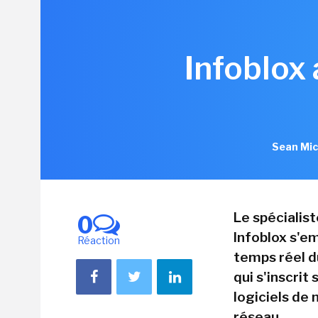
Infoblox
Sean Mic
Le spécialis
0
Infoblox s'em
Réaction
temps réel d
qui s'inscrit
logiciels de
réseau.