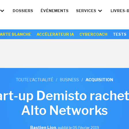
DOSSIERS
ÉVÉNEMENTS
SERVICES
LIVRES-
ARTE BLANCHE
ACCÉLERATEUR IA
CYBERCOACH
TESTS
TOUTE L'ACTUALITÉ
/
BUSINESS
/
ACQUISITION
art-up Demisto rache
Alto Networks
Bastien Lion
,
publié le 05 Février 2019