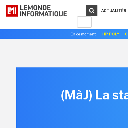
ACTUALITÉS
En ce moment :
HP POLY
C
(MàJ) La st