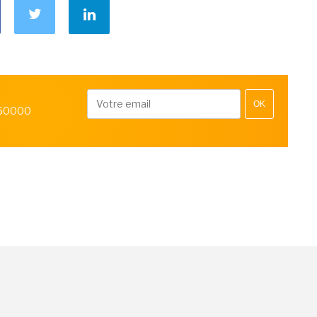
OK
 50000