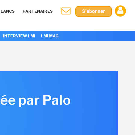
S'abonner
BLANCS
PARTENAIRES
INTERVIEW LMI
LMI MAG
tée par Palo