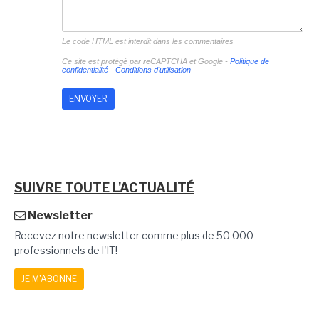
Le code HTML est interdit dans les commentaires
Ce site est protégé par reCAPTCHA et Google -
Politique de
confidentialité
-
Conditions d'utilisation
SUIVRE TOUTE L'ACTUALITÉ
Newsletter
Recevez notre newsletter comme plus de 50 000
professionnels de l'IT!
JE M'ABONNE