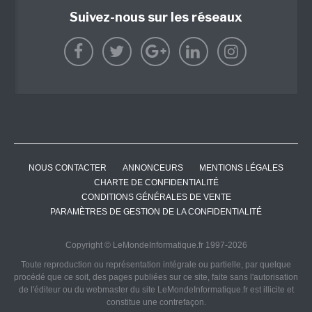
Suivez-nous sur les réseaux
NOUS CONTACTER
ANNONCEURS
MENTIONS LÉGALES
CHARTE DE CONFIDENTIALITÉ
CONDITIONS GÉNÉRALES DE VENTE
PARAMÈTRES DE GESTION DE LA CONFIDENTIALITÉ
Copyright © LeMondeInformatique.fr 1997-2026
Toute reproduction ou représentation intégrale ou partielle, par quelque
procédé que ce soit, des pages publiées sur ce site, faite sans l'autorisation
de l'éditeur ou du webmaster du site LeMondeInformatique.fr est illicite et
constitue une contrefaçon.