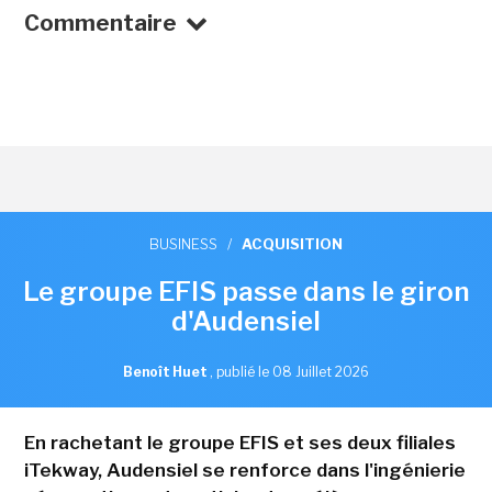
Commentaire
BUSINESS
/
ACQUISITION
Le groupe EFIS passe dans le giron
d'Audensiel
Benoît Huet
,
publié le 08 Juillet 2026
En rachetant le groupe EFIS et ses deux filiales
iTekway, Audensiel se renforce dans l'ingénierie