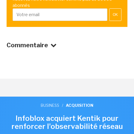
abonnés
OK
Commentaire
BUSINESS
/
ACQUISITION
Infoblox acquiert Kentik pour
renforcer l'observabilité réseau