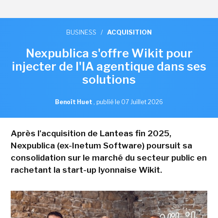
BUSINESS
/
ACQUISITION
Nexpublica s'offre Wikit pour
injecter de l'IA agentique dans ses
solutions
Benoît Huet
,
publié le 07 Juillet 2026
Après l'acquisition de Lanteas fin 2025,
Nexpublica (ex-Inetum Software) poursuit sa
consolidation sur le marché du secteur public en
rachetant la start-up lyonnaise Wikit.