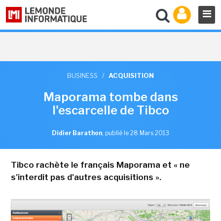
BUSINESS
/
ACQUISITION
Maporama tombe dans
l'escarcelle de Tibco
Didier Barathon
,
publié le 28 Mars 2013
Tibco rachète le français Maporama et « ne
s'interdit pas d'autres acquisitions ».