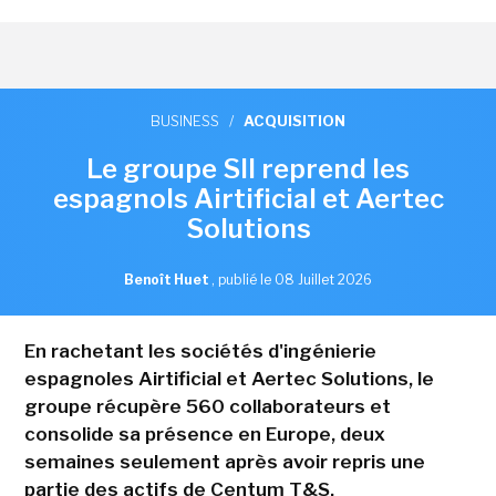
BUSINESS
/
ACQUISITION
Le groupe SII reprend les
espagnols Airtificial et Aertec
Solutions
Benoît Huet
,
publié le 08 Juillet 2026
En rachetant les sociétés d'ingénierie
espagnoles Airtificial et Aertec Solutions, le
groupe récupère 560 collaborateurs et
consolide sa présence en Europe, deux
semaines seulement après avoir repris une
partie des actifs de Centum T&S.