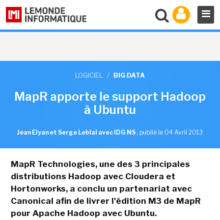
LOGICIEL
/
BIG DATA
MapR apporte le support Hadoop
à Ubuntu
Jean Elyan et Serge Leblal avec IDG NS
,
publié le 04 Avril 2013
MapR Technologies, une des 3 principales
distributions Hadoop avec Cloudera et
Hortonworks, a conclu un partenariat avec
Canonical afin de livrer l'édition M3 de MapR
pour Apache Hadoop avec Ubuntu.