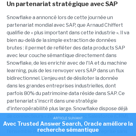
Un partenariat stratégique avec SAP
Snowflake a annoncé lors de cette journée un
partenariat mondial avec SAP, que
Arnaud Chiffert
qualifie de « plus important dans cette industrie ». Il va
bien au-delà de la simple extraction de données
brutes : il permet de refléter des data products SAP
avec leur couche sémantique directement dans
Snowflake, de les enrichir avec de l'IA et du machine
learning, puis de les renvoyer vers SAP dans un flux
bidirectionnel. L'enjeu est de désiloter la donnée
dans les grandes entreprises industrielles, dont
parfois 80% du patrimoine data réside dans SAP. Ce
partenariat s'inscrit dans une stratégie
d'interopérabilité plus large. Snowflake dispose déjà
de connecteurs « zéro copie » avec Salesforce (CRM),
ARTICLE SUIVANT
Avec Trusted Answer Search, Oracle améliore la
Adobe, Workday et Oracle, permettant de mobiliser
recherche sémantique
l'ensemble du patrimoine data d'une entreprise sans