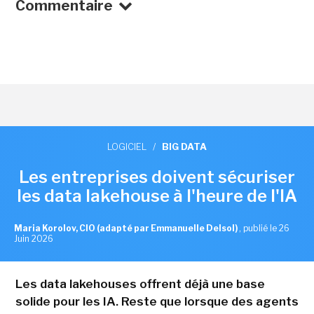
Commentaire
LOGICIEL
/
BIG DATA
Les entreprises doivent sécuriser
les data lakehouse à l'heure de l'IA
Maria Korolov, CIO (adapté par Emmanuelle Delsol)
,
publié le 26
Juin 2026
Les data lakehouses offrent déjà une base
solide pour les IA. Reste que lorsque des agents