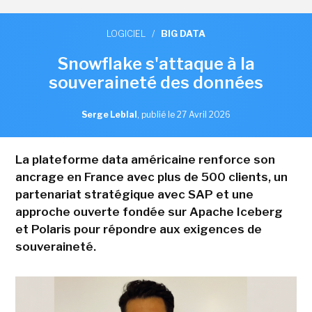
LOGICIEL
/
BIG DATA
Snowflake s'attaque à la
souveraineté des données
Serge Leblal
,
publié le 27 Avril 2026
La plateforme data américaine renforce son
ancrage en France avec plus de 500 clients, un
partenariat stratégique avec SAP et une
approche ouverte fondée sur Apache Iceberg
et Polaris pour répondre aux exigences de
souveraineté.