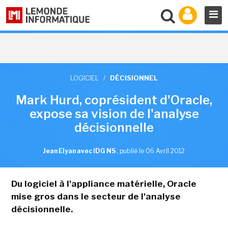
LOGICIEL
/
DÉCISIONNEL
Mark Hurd, coprésident d'Oracle,
expose sa vision de l'analyse
décisionnelle
Jean Elyan avec IDG NS
,
publié le 06 Avril 2012
Du logiciel à l'appliance matérielle, Oracle
mise gros dans le secteur de l'analyse
décisionnelle.