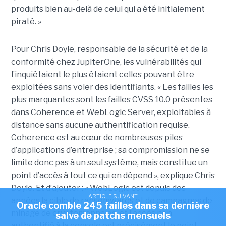
produits bien au-delà de celui qui a été initialement
piraté. »
Pour Chris Doyle, responsable de la sécurité et de la
conformité chez JupiterOne, les vulnérabilités qui
l’inquiétaient le plus étaient celles pouvant être
exploitées sans voler des identifiants. « Les failles les
plus marquantes sont les failles CVSS 10.0 présentes
dans Coherence et WebLogic Server, exploitables à
distance sans aucune authentification requise.
Coherence est au cœur de nombreuses piles
d’applications d’entreprise ; sa compromission ne se
limite donc pas à un seul système, mais constitue un
point d’accès à tout ce qui en dépend », explique Chris
Doyle. Et d’ajouter : « WebLogic est depuis des
ARTICLE SUIVANT
années la cible de ransomwares et de campagnes de
Oracle comble 245 failles dans sa dernière
minage de cryptomonnaies, et l’accès non
salve de patchs mensuels
authentifié à la console est précisément le point