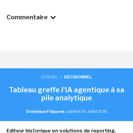
Commentaire
LOGICIEL
/
DÉCISIONNEL
Tableau greffe l'IA agentique à sa
pile analytique
Dominique Filippone
,
publié le 06 Juillet 2026
Editeur historique en solutions de reporting,