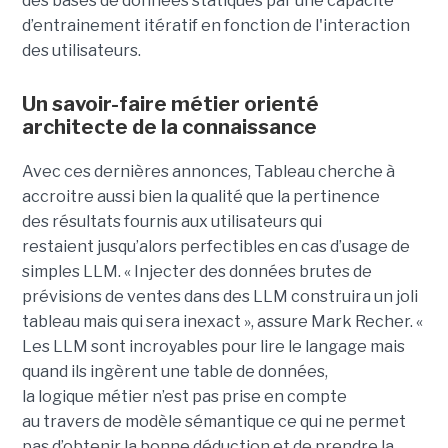
des bases de données statiques par une capacité
d’entrainement itératif en fonction de l'interaction
des utilisateurs.
Un savoir-faire métier orienté
architecte de la connaissance
Avec ces dernières annonces, Tableau cherche à
a
ccroitre aussi bien la qualité que la pertinence
des
résultats fournis aux utilisateurs qui
restai
ent
jusqu’alors perfectible
s
en cas d’usage de
simples LLM.
« Injecter
des données brutes de
prévisions de ventes dans des LLM construira un joli
tableau mais qui sera inexact », assure Mark Recher. «
Les LLM sont incroyables pour lire le langage mais
quand ils ingèrent une table de données,
la
logique
métier n’est pas
prise
en compte
au travers de modèle sémantique ce qui ne permet
pas d’obtenir la bonne déduction et de prendre la