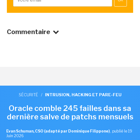
OK
Commentaire
SÉCURITÉ
/
INTRUSION, HACKING ET PARE-FEU
Oracle comble 245 failles dans sa
dernière salve de patchs mensuels
Evan Schuman, CSO (adapté par Dominique Filippone)
,
publié le 19
Juin 2026