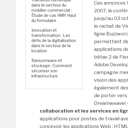
Ces annonces f
dans le secteur du
mobilier commercial :
2007, la confér
Étude de cas HMY Haut
jusqu'au 03 oct
du formulaire
le rachat de V
Innovation et
ligne Buzzword
transformation : Les
défis de la digitalisation
permettant de 
dans le secteur de la
applications d
location
bêtas 2 de Flex
Ransomware et
Adobe Develop
stockage : Comment
sécuriser son
campagne mené
infrastructure
vision des appl
également des 
de porter vers
Dreamweaver e
collaboration et les services en lig
applications pour postes de travail av
concevoir les applications Web : HTML, 