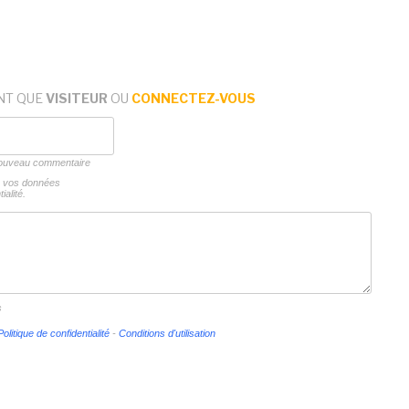
NT QUE
VISITEUR
OU
CONNECTEZ-VOUS
 nouveau commentaire
ns vos données
ialité.
s
Politique de confidentialité
-
Conditions d'utilisation