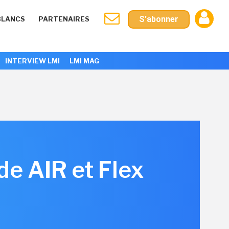
S'abonner
BLANCS
PARTENAIRES
INTERVIEW LMI
LMI MAG
de AIR et Flex