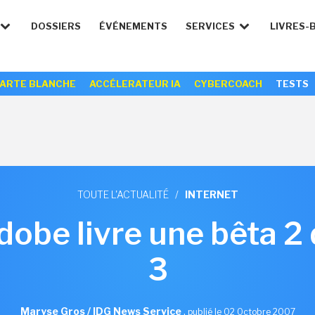
DOSSIERS
ÉVÉNEMENTS
SERVICES
LIVRES-
ARTE BLANCHE
ACCÉLERATEUR IA
CYBERCOACH
TESTS
TOUTE L'ACTUALITÉ
/
INTERNET
obe livre une bêta 2 
3
Maryse Gros / IDG News Service
,
publié le 02 Octobre 2007