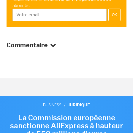
abonnés
OK
Commentaire
BUSINESS
/
JURIDIQUE
La Commission européenne
sanctionne AliExpress à hauteur