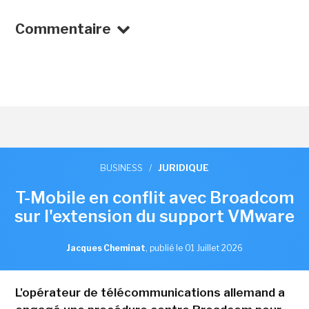
Commentaire
BUSINESS
/
JURIDIQUE
T-Mobile en conflit avec Broadcom
sur l'extension du support VMware
Jacques Cheminat
,
publié le 01 Juillet 2026
L'opérateur de télécommunications allemand a