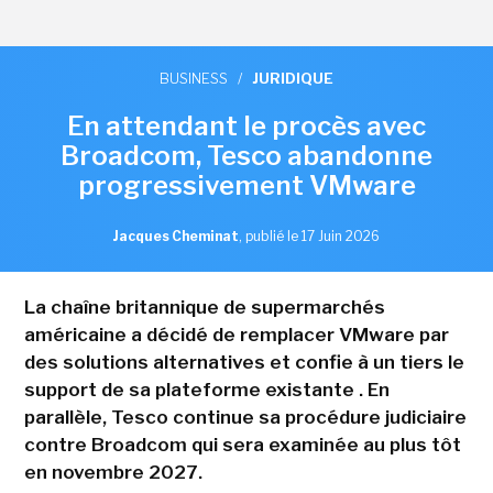
BUSINESS
/
JURIDIQUE
En attendant le procès avec
Broadcom, Tesco abandonne
progressivement VMware
Jacques Cheminat
,
publié le 17 Juin 2026
La chaîne britannique de supermarchés
américaine a décidé de remplacer VMware par
des solutions alternatives et confie à un tiers le
support de sa plateforme existante . En
parallèle, Tesco continue sa procédure judiciaire
contre Broadcom qui sera examinée au plus tôt
en novembre 2027.