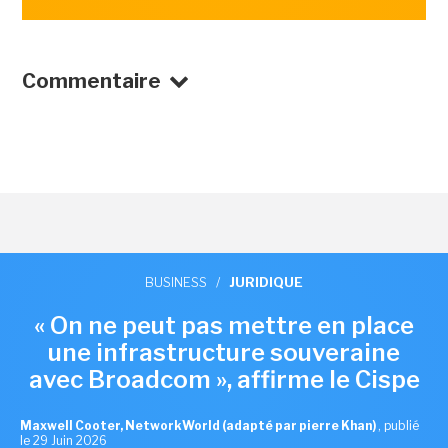
Commentaire
BUSINESS
/
JURIDIQUE
« On ne peut pas mettre en place
une infrastructure souveraine
avec Broadcom », affirme le Cispe
Maxwell Cooter, NetworkWorld (adapté par pierre Khan)
,
publié
le 29 Juin 2026