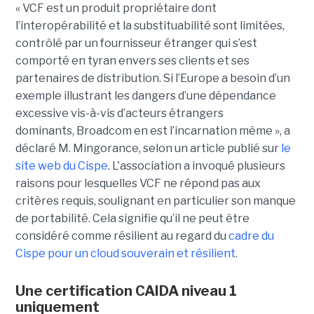
« VCF est un produit propriétaire dont
l’interopérabilité et la substituabilité sont limitées,
contrôlé par un fournisseur étranger qui s’est
comporté en tyran envers ses clients et ses
partenaires de distribution. Si l’Europe a besoin d’un
exemple illustrant les dangers d’une dépendance
excessive vis-à-vis d’acteurs étrangers
dominants, Broadcom en est l’incarnation même », a
déclaré M. Mingorance, selon un article publié sur
le
site web du C
ispe
.
L'association a invoqué plusieurs
raisons pour lesquelles VCF ne répond pas aux
critères requis, soulignant en particulier son manque
de portabilité. Cela signifie qu’il ne peut être
considéré comme résilient au regard du
cadre du
C
ispe
pour un cloud souverain et résilient
.
Une certification CAIDA niveau 1
uniquement