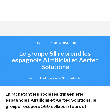
BUSINESS
/
ACQUISITION
Le groupe SII reprend les
espagnols Airtificial et Aertec
Solutions
Benoît Huet
,
publié le 08 Juillet 2026
En rachetant les sociétés d'ingénierie
espagnoles Airtificial et Aertec Solutions, le
groupe récupère 560 collaborateurs et