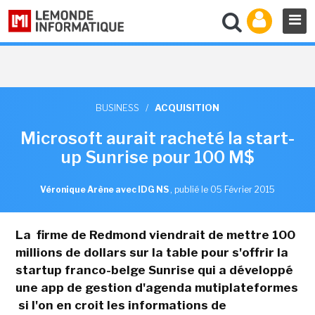
BUSINESS
/
ACQUISITION
Microsoft aurait racheté la start-
up Sunrise pour 100 M$
Véronique Arène avec IDG NS
,
publié le 05 Février 2015
La firme de Redmond viendrait de mettre 100
millions de dollars sur la table pour s'offrir la
startup franco-belge Sunrise qui a développé
une app de gestion d'agenda mutiplateformes
si l'on en croit les informations de