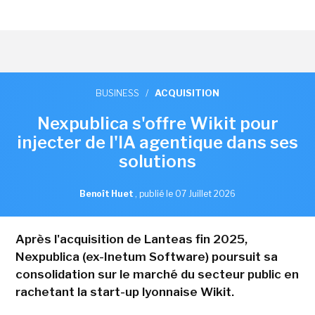
BUSINESS
/
ACQUISITION
Nexpublica s'offre Wikit pour
injecter de l'IA agentique dans ses
solutions
Benoît Huet
,
publié le 07 Juillet 2026
Après l'acquisition de Lanteas fin 2025,
Nexpublica (ex-Inetum Software) poursuit sa
consolidation sur le marché du secteur public en
rachetant la start-up lyonnaise Wikit.