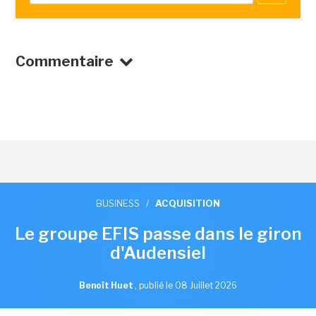
Commentaire
BUSINESS
/
ACQUISITION
Le groupe EFIS passe dans le giron
d'Audensiel
Benoît Huet
,
publié le 08 Juillet 2026