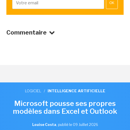
OK
Commentaire
LOGICIEL
/
INTELLIGENCE ARTIFICIELLE
Microsoft pousse ses propres
modèles dans Excel et Outlook
Louise Costa
,
publié le 09 Juillet 2026