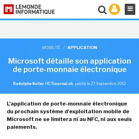
MOBILITÉ
/
APPLICATION
Microsoft détaille son application
de porte-monnaie électronique
Rodolphe Koller / ICTJournal.ch
,
publié le 27 Septembre 2012
L'application de porte-monnaie électronique
du prochain système d'exploitation mobile de
Microsoft ne se limitera ni au NFC, ni aux seuls
paiements.