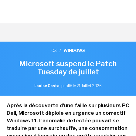
OS
/
WINDOWS
Microsoft suspend le Patch
Tuesday de juillet
Louise Costa
,
publié le 21 Juillet 2026
Après la découverte d'une faille sur plusieurs PC
Dell, Microsoft déploie en urgence un correctif
Windows 11. L'anomalie détectée pouvait se
traduire par une surchauffe, une consommation
excessive d'énergie ou des arrêts soudains sur