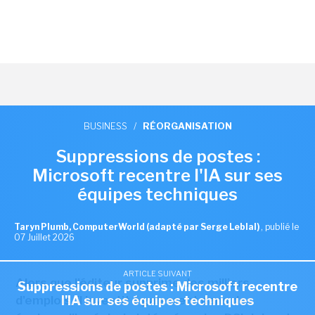
BUSINESS
/
RÉORGANISATION
Suppressions de postes :
Microsoft recentre l'IA sur ses
équipes techniques
Taryn Plumb, ComputerWorld (adapté par Serge Leblal)
,
publié le
07 Juillet 2026
ARTICLE SUIVANT
Alors que l'éditeur supprime des milliers
Suppressions de postes : Microsoft recentre
l'IA sur ses équipes techniques
d'emplois, il investit également dans des