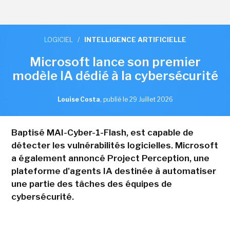
LOGICIEL
/
INTELLIGENCE ARTIFICIELLE
Microsoft lance son premier
modèle IA dédié à la cybersécurité
Louise Costa
,
publié le 29 Juillet 2026
Baptisé MAI-Cyber-1-Flash, est capable de
détecter les vulnérabilités logicielles. Microsoft
a également annoncé Project Perception, une
plateforme d'agents IA destinée à automatiser
une partie des tâches des équipes de
cybersécurité.