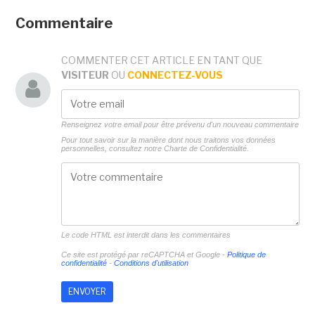
Commentaire
COMMENTER CET ARTICLE EN TANT QUE
VISITEUR
OU
CONNECTEZ-VOUS
Renseignez votre email pour être prévenu d'un nouveau commentaire
Pour tout savoir sur la manière dont nous traitons vos données
personnelles, consultez notre
Charte de Confidentialité.
Le code HTML est interdit dans les commentaires
Ce site est protégé par reCAPTCHA et Google -
Politique de
confidentialité
-
Conditions d'utilisation