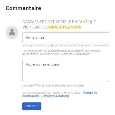
Commentaire
COMMENTER CET ARTICLE EN TANT QUE
VISITEUR
OU
CONNECTEZ-VOUS
Renseignez votre email pour être prévenu d'un nouveau commentaire
Pour tout savoir sur la manière dont nous traitons vos données
personnelles, consultez notre
Charte de Confidentialité.
Le code HTML est interdit dans les commentaires
Ce site est protégé par reCAPTCHA et Google -
Politique de
confidentialité
-
Conditions d'utilisation