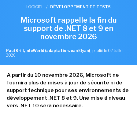
LOGICIEL
/
DÉVELOPPEMENT ET TESTS
Microsoft rappelle la fin du
support de .NET 8 et 9 en
novembre 2026
Paul Krill, InfoWorld (adaptation Jean Elyan)
,
publié le 02 Juillet
2026
A partir du 10 novembre 2026, Microsoft ne
fournira plus de mises à jour de sécurité ni de
support technique pour ses environnements de
développement .NET 8 et 9. Une mise à niveau
vers .NET 10 sera nécessaire.