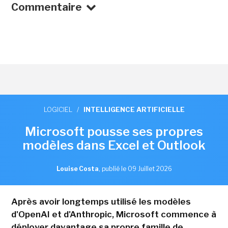
Commentaire
LOGICIEL
/
INTELLIGENCE ARTIFICIELLE
Microsoft pousse ses propres
modèles dans Excel et Outlook
Louise Costa
,
publié le 09 Juillet 2026
Après avoir longtemps utilisé les modèles
d'OpenAI et d'Anthropic, Microsoft commence à
déployer davantage sa propre famille de